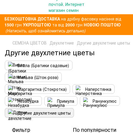
БЕЗКОШТОВНА ДОСТАВКА
на дрібну фасовку насіння від
1500
грн
УКРПОШТОЮ
та від
2000
грн
НОВОЮ ПОШТОЮ
(Натисніть, щоб ознайомитись детально)
СЕМЕНА ЦВЕТОВ
Двухлетние
Другие двухлетние цветы
Другие двухлетние цветы
Виола (Братики садовые)
Мальва (Шток-роза)
Маргаритка (Стокротка)
Наперстянка
Незабудка
Примула
Ранункулюс
Другие двухлетние цветы
Фильтр
По популярности