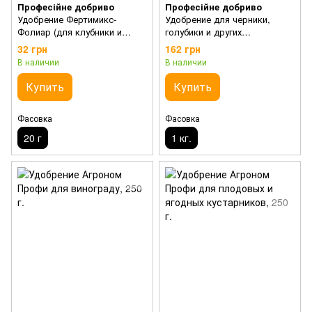
Професійне добриво
Професійне добриво
Удобрение Фертимикс-
Удобрение для черники,
Фолиар (для клубники и
голубики и других
ягодных культур с
ацидофильных растений
32 грн
162 грн
прилипателем)
В наличии
В наличии
Купить
Купить
Фасовка
Фасовка
20 г
1 кг.