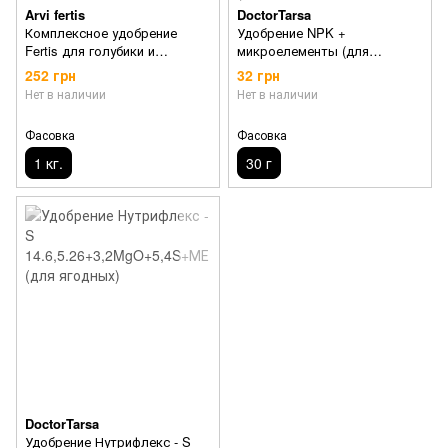
Arvi fertis
DoctorTarsa
Комплексное удобрение
Удобрение NPK +
Fertis для голубики и
микроелементы (для
садовых ягод
черники, голубики и других
252 грн
32 грн
ацидофильных растений)
Нет в наличии
Нет в наличии
Фасовка
Фасовка
1 кг.
30 г
DoctorTarsa
Удобрение Нутрифлекс - S