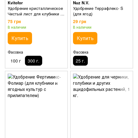
Kvitofor
Nuz N.V.
Удобрение кристаллическое
Удобрение Террафлекс- S
Чистый лист для клубники и
(для ягод)
земляники
75 грн
29 грн
В наличии
В наличии
Купить
Купить
Фасовка
Фасовка
100 г
300 г.
25 г.