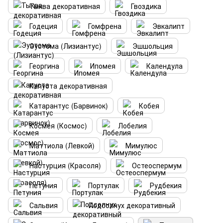
Тыква декоративная
Гвоздика
Годеция
Гомфрена
Эвкалипт
Эустома (Лизиантус)
Эшшольция
Георгина
Ипомея
Календула
Капуста декоративная
Катарантус (Барвинок)
Кобея
Космея (Космос)
Лобелия
Маттиола (Левкой)
Мимулюс
Настурция (Красоля)
Остеоспермум
Петуния
Портулак
Рудбекия
Сальвия
Подсолнух декоративный