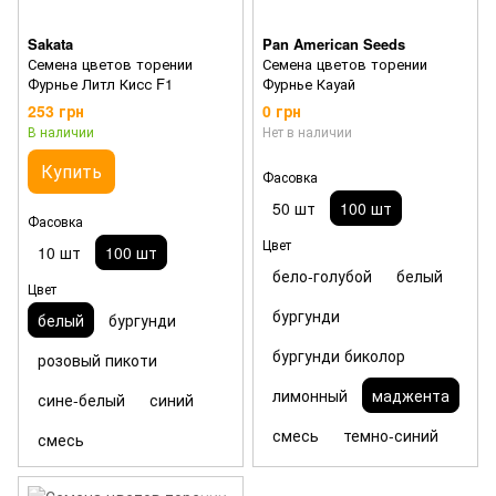
Sakata
Pan American Seeds
Семена цветов торении
Семена цветов торении
Фурнье Литл Кисс F1
Фурнье Кауай
253 грн
0 грн
В наличии
Нет в наличии
Купить
Фасовка
50 шт
100 шт
Фасовка
Цвет
10 шт
100 шт
бело-голубой
белый
Цвет
бургунди
белый
бургунди
бургунди биколор
розовый пикоти
лимонный
маджента
сине-белый
синий
смесь
темно-синий
смесь