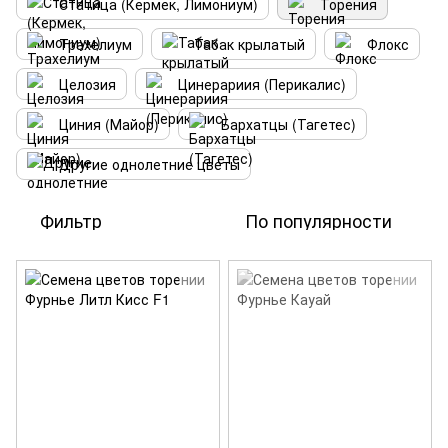
Статица (Кермек, Лимониум)
Торения
Трахелиум
Табак крылатый
Флокс
Целозия
Цинерариия (Перикалис)
Циния (Майор)
Бархатцы (Тагетес)
Другие однолетние цветы
Фильтр
По популярности