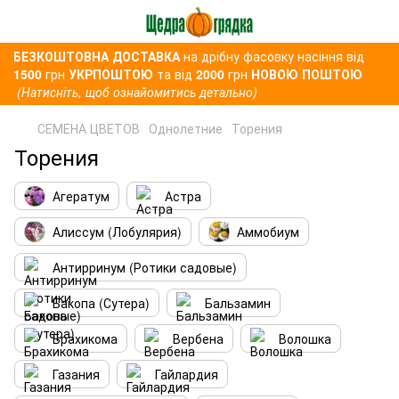
БЕЗКОШТОВНА ДОСТАВКА
на дрібну фасовку насіння від
1500
грн
УКРПОШТОЮ
та від
2000
грн
НОВОЮ ПОШТОЮ
(Натисніть, щоб ознайомитись детально)
СЕМЕНА ЦВЕТОВ
Однолетние
Торения
Торения
Агератум
Астра
Алиссум (Лобулярия)
Аммобиум
Антирринум (Ротики садовые)
Бакопа (Сутера)
Бальзамин
Брахикома
Вербена
Волошка
Газания
Гайлардия