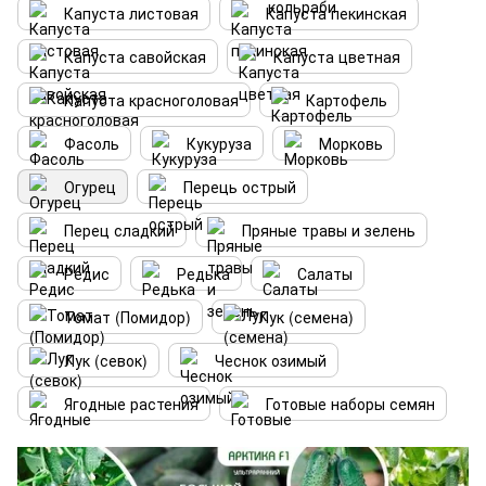
Капуста листовая
Капуста пекинская
Капуста савойская
Капуста цветная
Капуста красноголовая
Картофель
Фасоль
Кукуруза
Морковь
Огурец
Перець острый
Перец сладкий
Пряные травы и зелень
Редис
Редька
Салаты
Томат (Помидор)
Лук (семена)
Лук (севок)
Чеснок озимый
Ягодные растения
Готовые наборы семян