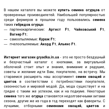
В нашем каталоге вы можете
купить семена огурцов
от
проверенных производилетей. Наибольшей популярностью
среди фермеров в прошлом году пользовались
семена
таких
гибридов огурца:
партенокарпические:
Артист F1
,
Чайковський F1
,
Вагнер F1
;
самоопыляемые:
Кураж F1
;
пчелоопыляемые:
Акорд F1
,
Альянс F1
.
Интернет магазин
gryadka.in.ua
- это не просто бездушный
и безучастный каталог с кнопками, за виртуальной
оболочкой стоит опыт и знания, внимание и радушие,
советы и желание идти Вам, покупателю, на встречу. Мы
стараемся расширять наш ассортимент
семян овощей
и
цветов
в соответствии с потребностями покупателя,
сезонностью и мировой модой. Да, мода существует и на
грядке с таким же успехом, как и на подиуме. Некоторые
семена
того же
огурца
становятся недолговечными хитами
сезона, другие же из года в год переходят как фавориты. С
лучшими, отборными
семенами овощей, цветов
и