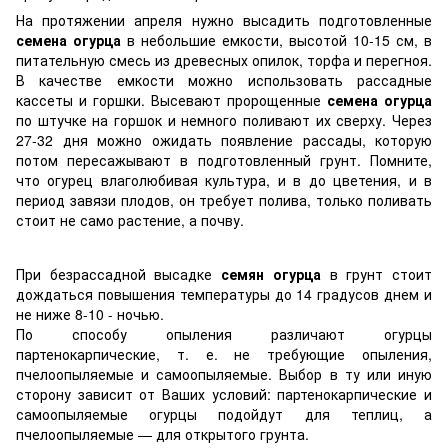
На протяжении апреля нужно высадить подготовленные
семена огурца
в небольшие емкости, высотой 10-15 см, в
питательную смесь из древесных опилок, торфа и перегноя.
В качестве емкости можно использовать рассадные
кассеты и горшки. Высевают пророщенные
семена огурца
по штучке на горшок и немного поливают их сверху. Через
27-32 дня можно ожидать появление рассады, которую
потом пересажывают в подготовленный грунт. Помните,
что огурец влаголюбивая культура, и в до цветения, и в
период завязи плодов, он требует полива, только поливать
стоит не само растение, а почву.
При безрассадной высадке
семян огурца
в грунт стоит
дождаться повышения температуры до 14 градусов днем и
не ниже 8-10 - ночью.
По способу опыления различают огурцы
партенокарпические, т. е. не требующие опыления,
пчелоопыляемые и самоопыляемые. Выбор в ту или иную
сторону зависит от Ваших условий: партенокарпические и
самоопыляемые огурцы подойдут для теплиц, а
пчелоопыляемые — для открытого грунта.