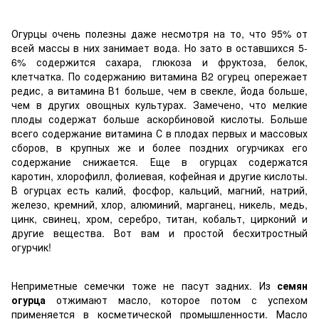
Огурцы очень полезны даже несмотря на то, что 95% от
всей массы в них занимает вода. Но зато в оставшихся 5-
6% содержится сахара, глюкоза и фруктоза, белок,
клетчатка. По содержанию витамина В2 огурец опережает
редис, а витамина В1 больше, чем в свекле, йода больше,
чем в других овощных культурах. Замечено, что мелкие
плоды содержат больше аскорбиновой кислоты. Больше
всего содержание витамина С в плодах первых и массовых
сборов, в крупных же и более поздних огурчиках его
содержание снижается. Еще в огурцах содержатся
каротин, хлорофилл, фолиевая, кофейная и другие кислоты.
В огурцах есть калий, фосфор, кальций, магний, натрий,
железо, кремний, хлор, алюминий, марганец, никель, медь,
цинк, свинец, хром, серебро, титан, кобальт, цирконий и
другие вещества. Вот вам и простой бесхитростный
огурчик!
Неприметные семечки тоже не пасут задних. Из
семян
огурца
отжимают масло, которое потом с успехом
применяется в косметической промышленности. Масло