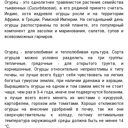
Огурец - это однолетнее травянистое растение семейства
тыквенных (
Cucurbitaceae
), а его родиной принято считать
Индию, хотя издревле огурцы росли и на территории
Африки, в Греции, Римской Империи. На сегодняшний день
огурцы распостранены по всей планете, это популярный
компонент для засолки и маринования, салатов, супов и
всевозможных гарниров.
Огурец - влаголюбивая и теплолюбивая культура. Сорта
огурцов можно условно разделить на три группы:
тепличные, грядочные - для открытого грунта, и
корнишонные. Огурцы относительно неприхотливы к типу
почвы, но лучше всего будут себя чувствовать на легких
богатых гумусом землях, при наличии дренажа и аэрации.
Выращивать огурцы на одном и том самом месте не стоит
чаще, чем раз в 3-4 года, иначе они подвергнутся болезням,
а лучше всего всего менять их местами с кукурузой,
картофелем, горохом или томатами. Хорошо откликаются
огурцы на внесение удобрений в почву, так же они
сверхчувствительны к холоду, потому оптимальная
температура окружающей среды должна быть не менее 14
°С.