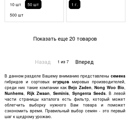
10 шт
50 шт
1 г.
500 шт
Показать еще 20 товаров
Назад
Вперед
1
из 7
В данном разделе Вашему вниманию представлены
семена
гибридов и сортовых
огурцов
мировых производителей,
среди них такие компании как
Bejo Zaden
,
Nong Woo Bio
,
Nunhems
,
Rijk Zwaan
,
Seminis
,
Syngenta Seeds
.
В левой
части страницы каталога есть фильтр, который может
облегчить выборку нужного Вам товара и поможет
сэкономить время. Правильный выбор семян - это первый
шаг к щедрому урожаю.