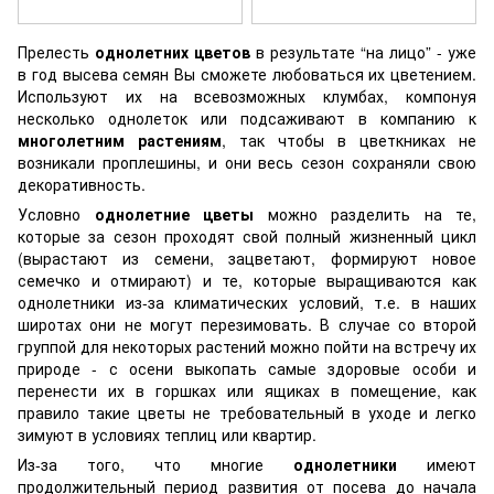
Прелесть
однолетних цветов
в результате “на лицо” - уже
в год высева семян Вы сможете любоваться их цветением.
Используют их на всевозможных клумбах, компонуя
несколько однолеток или подсаживают в компанию к
многолетним растениям
, так чтобы в цветкниках не
возникали проплешины, и они весь сезон сохраняли свою
декоративность.
Условно
однолетние цветы
можно разделить на те,
которые за сезон проходят свой полный жизненный цикл
(вырастают из семени, зацветают, формируют новое
семечко и отмирают) и те, которые выращиваются как
однолетники из-за климатических условий, т.е. в наших
широтах они не могут перезимовать. В случае со второй
группой для некоторых растений можно пойти на встречу их
природе - с осени выкопать самые здоровые особи и
перенести их в горшках или ящиках в помещение, как
правило такие цветы не требовательный в уходе и легко
зимуют в условиях теплиц или квартир.
Из-за того, что многие
однолетники
имеют
продолжительный период развития от посева до начала