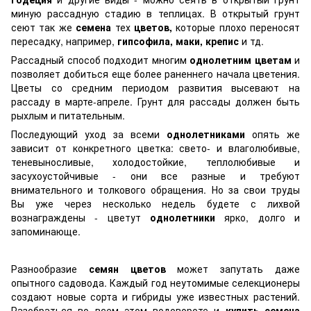
миную рассадную стадию в теплицах. В открытый грунт
сеют так же
семена
тех
цветов,
которые плохо переносят
пересадку, например,
гипсофила, маки, крепис
и тд.
Рассадный способ подходит многим
однолетним цветам
и
позволяет добиться еще более раненнего начала цветения.
Цветы со средним периодом развития высевают на
рассаду в марте-апреле. Грунт для рассады должен быть
рыхлым и питательным.
Последующий уход за всеми
однолетниками
опять же
зависит от конкретного цветка: свето- и влаголюбивые,
теневыносливые, холодостойкие, теплолюбивые и
засухоустойчивые - они все разные и требуют
внимательного и толкового обращения. Но за свои труды
Вы уже через несколько недель будете с лихвой
вознаграждены - цветут
однолетники
ярко, долго и
запоминающе.
Разнообразие
семян цветов
может запутать даже
опытного садовода. Каждый год неутомимые селекционеры
создают новые сорта и гибриды уже известных растений.
Разобраться во всем этом водовороте и
купить семена