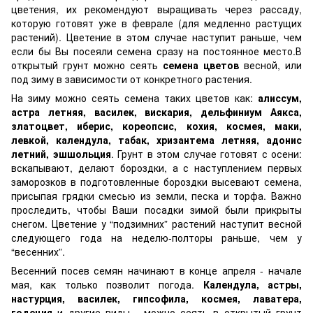
цветения, их рекомендуют выращивать через рассаду,
которую готовят уже в феврале (для медленно растущих
растений). Цветение в этом случае наступит раньше, чем
если бы Вы посеяли семена сразу на постоянное место.В
открытый грунт можно сеять
семена цветов
весной, или
под зиму в зависимости от конкретного растения.
На зиму можно сеять семена таких цветов как:
алиссум,
астра летняя, василек, вискария, дельфиниум Аякса,
златоцвет, иберис, кореопсис, кохия, космея, маки,
левкой, календула, табак, хризантема летняя, адонис
летний, эшшольция
. Грунт в этом случае готовят с осени:
вскапывают, делают бороздки, а с наступлением первых
заморозков в подготовленные бороздки высевают семена,
присыпая грядки смесью из земли, песка и торфа. Важно
проследить, чтобы Ваши посадки зимой были прикрыты
снегом. Цветение у “подзимних” растений наступит весной
следующего года на неделю-полторы раньше, чем у
“весенних”.
Весенний посев семян начинают в конце апреля - начале
мая, как только позволит погода.
Календула, астры,
настурция, василек, гипсофила, космея, лаватера,
годеция
и другие виды - можно сеять в открытый грунт