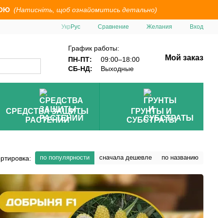
ОЮ
(Натисніть, щоб ознайомитись детально)
Сравнение
Укр
Рус
Желания
Вход
График работы:
Мой заказ
ПН-ПТ:
09:00–18:00
СБ-НД:
Выходные
СРЕДСТВА ЗАЩИТЫ
ГРУНТЫ И
РАСТЕНИЙ
СУБСТРАТЫ
по популярности
сначала дешевле
по названию
ртировка: