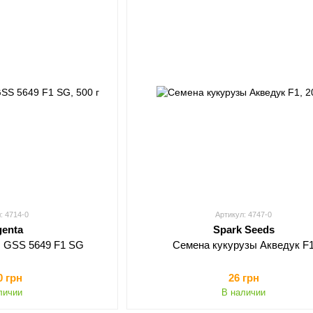
: 4714-0
Артикул: 4747-0
genta
Spark Seeds
ы GSS 5649 F1 SG
Семена кукурузы Акведук F
0 грн
26 грн
личии
В наличии