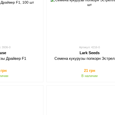
: 3936-0
Артикул: 4216-0
ause
Lark Seeds
узы Драйвер F1
Семена кукурузы попкорн Эстрел
 грн
21 грн
личии
В наличии