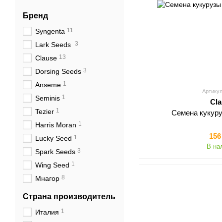
Бренд
11
Syngenta
3
Lark Seeds
13
Clause
3
Dorsing Seeds
1
Anseme
Артикул
1
Seminis
Cl
1
Tezier
Семена кукур
1
Harris Moran
156
1
Lucky Seed
В на
3
Spark Seeds
1
Wing Seed
8
Мнагор
Страна производитель
1
Италия