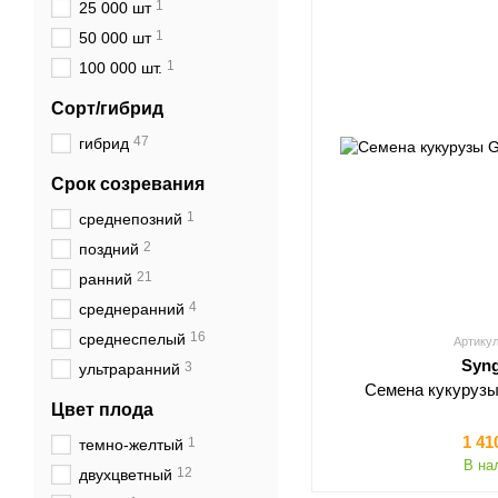
1
25 000 шт
1
50 000 шт
1
100 000 шт.
Сорт/гибрид
47
гибрид
Срок созревания
1
среднепозний
2
поздний
21
ранний
4
среднеранний
16
среднеспелый
Артикул
Syn
3
ультраранний
Семена кукуруз
Цвет плода
1 41
1
темно-желтый
В на
12
двухцветный