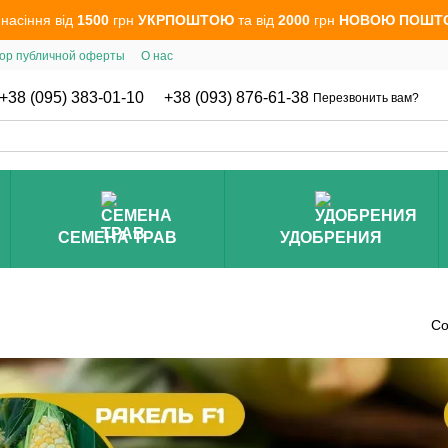
 насіння від
1500
грн
УКРПОШТОЮ
та від
2000
грн
НОВОЮ ПОШТ
ор публичной оферты
О нас
+38 (095) 383-01-10
+38 (093) 876-61-38
Перезвонить вам?
СЕМЕНА ТРАВ
УДОБРЕНИЯ
Со