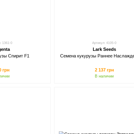
: 1361-0
Артикул: 4105-0
genta
Lark Seeds
узы Спирит F1
Семена кукурузы Раннее Наслажд
0 грн
2 137 грн
личии
В наличии