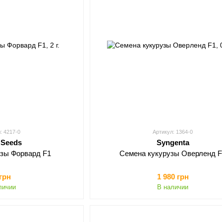
: 4217-0
Артикул: 1364-0
 Seeds
Syngenta
узы Форвард F1
Семена кукурузы Оверленд 
 грн
1 980 грн
личии
В наличии