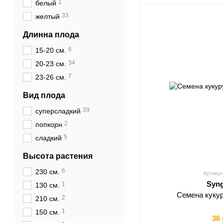
1
белый
33
желтый
Длинна плода
6
15-20 см.
34
20-23 см.
7
23-26 см.
Вид плода
39
суперсладкий
2
попкорн
5
сладкий
Высота растения
6
230 см.
Артикул
Syn
1
130 см.
Семена куку
2
210 см.
1
150 см.
36