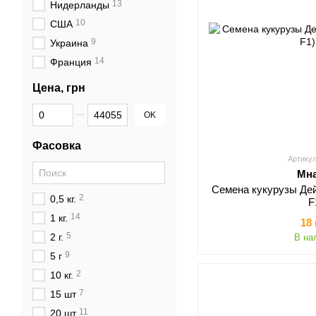
13
Нидерланды
10
США
9
Украина
14
Франция
Цена, грн
От Цена, грн
До Цена, грн
OK
Фасовка
Артикул
Мн
Семена кукурузы Де
2
0,5 кг.
F
14
1 кг.
18
5
2 г.
В на
9
5 г
2
10 кг.
7
15 шт
11
20 шт