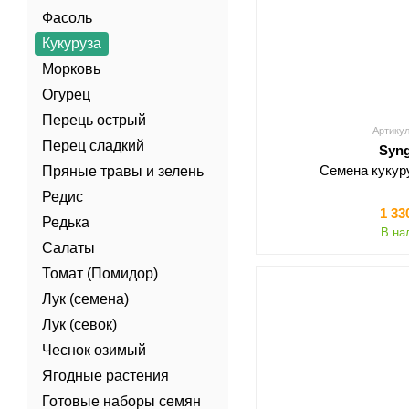
Фасоль
Кукуруза
Морковь
Огурец
Перець острый
Артикул
Перец сладкий
Syn
Семена кукур
Пряные травы и зелень
Редис
1 33
Редька
В на
Салаты
Томат (Помидор)
Лук (семена)
Лук (севок)
Чеснок озимый
Ягодные растения
Готовые наборы семян