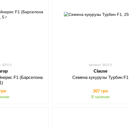
: 4251-0
Артикул: 3615-0
агор
Clause
йнерис F1 (Барселона
Семена кукурузы Турбин F1
1)
 грн
307 грн
личии
В наличии