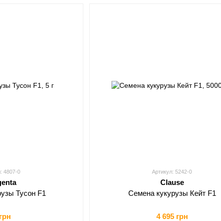
: 4807-0
Артикул: 5242-0
genta
Clause
рузы Тусон F1
Семена кукурузы Кейт F1
 грн
4 695 грн