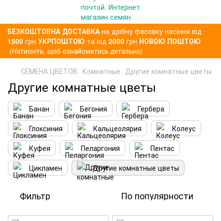
БЕЗКОШТОВНА ДОСТАВКА
на дрібну фасовку насіння від
1500
грн
УКРПОШТОЮ
та від
2000
грн
НОВОЮ ПОШТОЮ
(Натисніть, щоб ознайомитись детально)
СЕМЕНА ЦВЕТОВ
Комнатные
Другие комнатные цветы
Другие комнатные цветы
Банан
Бегония
Гербера
Глоксиния
Кальцеолярия
Колеус
Куфея
Пеларгония
Пентас
Цикламен
Другие комнатные цветы
Фильтр
По популярности