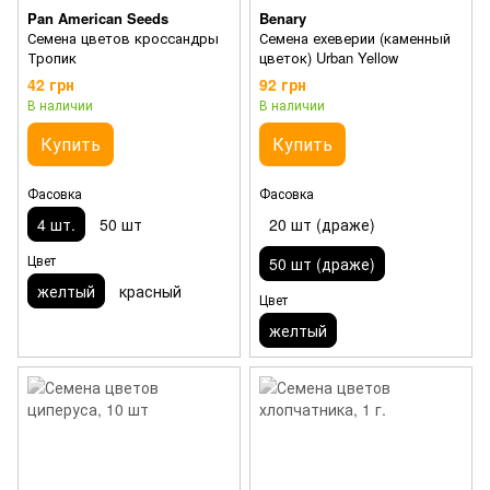
Pan American Seeds
Benary
Семена цветов кроссандры
Семена ехеверии (каменный
Тропик
цветок) Urban Yellow
42 грн
92 грн
В наличии
В наличии
Купить
Купить
Фасовка
Фасовка
4 шт.
50 шт
20 шт (драже)
Цвет
50 шт (драже)
желтый
красный
Цвет
желтый