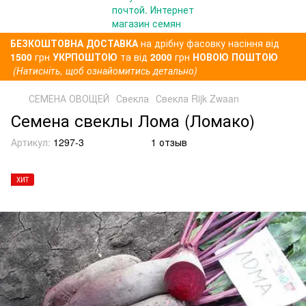
БЕЗКОШТОВНА ДОСТАВКА
на дрібну фасовку насіння від
1500
грн
УКРПОШТОЮ
та від
2000
грн
НОВОЮ ПОШТОЮ
(Натисніть, щоб ознайомитись детально)
СЕМЕНА ОВОЩЕЙ
Свекла
Свекла Rijk Zwaan
Семена свеклы Лома (Ломако)
Артикул:
1297-3
1 отзыв
ХИТ