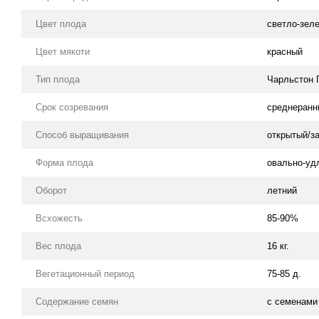
Цвет плода
светло-зел
Цвет мякоти
красный
Тип плода
Чарльстон 
Срок созревания
среднеранн
Способ выращивания
открытый/з
Форма плода
овально-уд
Оборот
летний
Всхожесть
85-90%
Вес плода
16 кг.
Вегетационный период
75-85 д.
Содержание семян
с семенами