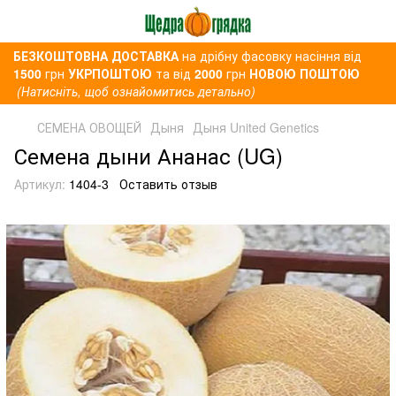
БЕЗКОШТОВНА ДОСТАВКА
на дрібну фасовку насіння від
1500
грн
УКРПОШТОЮ
та від
2000
грн
НОВОЮ ПОШТОЮ
(Натисніть, щоб ознайомитись детально)
СЕМЕНА ОВОЩЕЙ
Дыня
Дыня United Genetics
Семена дыни Ананас (UG)
Артикул:
1404-3
Оставить отзыв