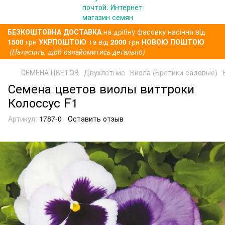
БЕЗКОШТОВНА ДОСТАВКА
на дрібну фасовку насіння від
1500
грн
УКРПОШТОЮ
та від
2000
грн
НОВОЮ ПОШТОЮ
(Натисніть, щоб ознайомитись детально)
СЕМЕНА ЦВЕТОВ
Двухлетние
Виола (Братики садовые)
Семена цветов виолы виттроки
Колосcус F1
Артикул:
1787-0
Оставить отзыв