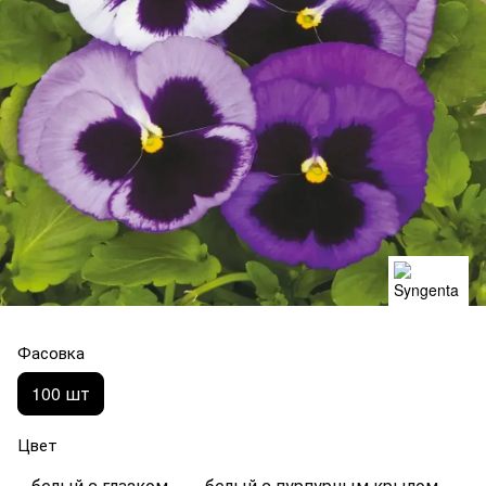
Фасовка
100 шт
Цвет
белый с глазком
белый с пурпурным крылом