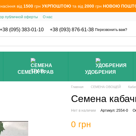
 насіння від
1500
грн
УКРПОШТОЮ
та від
2000
грн
НОВОЮ ПОШТ
ор публичной оферты
О нас
+38 (095) 383-01-10
+38 (093) 876-61-38
Перезвонить вам?
СЕМЕНА ТРАВ
УДОБРЕНИЯ
Главная
СЕМЕНА ОВОЩЕЙ
Каба
Семена кабач
Нет в наличии
Артикул: 2554-0
О
0 грн