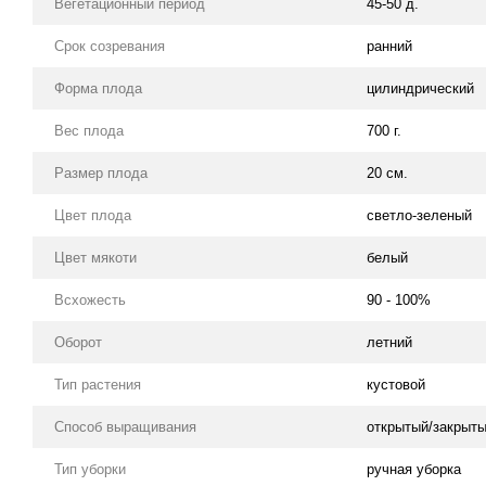
Вегетационный период
45-50 д.
Срок созревания
ранний
Форма плода
цилиндрический
Вес плода
700 г.
Размер плода
20 см.
Цвет плода
светло-зеленый
Цвет мякоти
белый
Всхожесть
90 - 100%
Оборот
летний
Тип растения
кустовой
Способ выращивания
открытый/закрыты
Тип уборки
ручная уборка