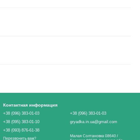
Контактная информация
+38 (096) 383-01-03
+38 (096) 383-01-03
+38 (095) 383-01-10
gryadka.in.ua@gmail.com
+38 (093) 876-61-38
Малая Солтановка 08640 /
Перезвонить вам?