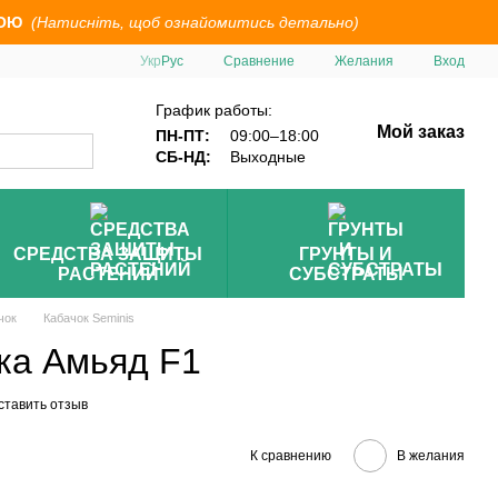
ОЮ
(Натисніть, щоб ознайомитись детально)
Сравнение
Укр
Рус
Желания
Вход
График работы:
Мой заказ
ПН-ПТ:
09:00–18:00
СБ-НД:
Выходные
СРЕДСТВА ЗАЩИТЫ
ГРУНТЫ И
РАСТЕНИЙ
СУБСТРАТЫ
чок
Кабачок Seminis
ка Амьяд F1
ставить отзыв
К сравнению
В желания