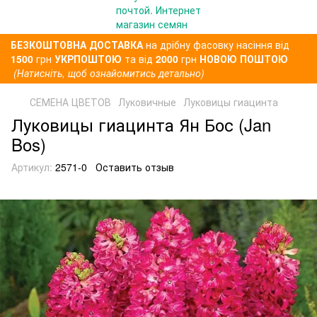
БЕЗКОШТОВНА ДОСТАВКА
на дрібну фасовку насіння від
1500
грн
УКРПОШТОЮ
та від
2000
грн
НОВОЮ ПОШТОЮ
(Натисніть, щоб ознайомитись детально)
СЕМЕНА ЦВЕТОВ
Луковичные
Луковицы гиацинта
Луковицы гиацинта Ян Бос (Jan
Bos)
Артикул:
2571-0
Оставить отзыв