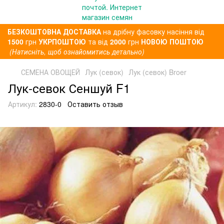
БЕЗКОШТОВНА ДОСТАВКА
на дрібну фасовку насіння від
1500
грн
УКРПОШТОЮ
та від
2000
грн
НОВОЮ ПОШТОЮ
(Натисніть, щоб ознайомитись детально)
СЕМЕНА ОВОЩЕЙ
Лук (севок)
Лук (севок) Broer
Лук-севок Сеншуй F1
Артикул:
2830-0
Оставить отзыв