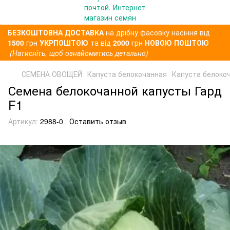
БЕЗКОШТОВНА ДОСТАВКА
на дрібну фасовку насіння від
1500
грн
УКРПОШТОЮ
та від
2000
грн
НОВОЮ ПОШТОЮ
(Натисніть, щоб ознайомитись детально)
СЕМЕНА ОВОЩЕЙ
Капуста белокочанная
Капуста белокоч
Семена белокочанной капусты Гард
F1
Артикул:
2988-0
Оставить отзыв