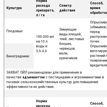
Норма
Способ,
расхода
Спектр
Культура
время
препарата,
действия
обработк
л / га
Опрыскив
(обмывка)
Зимующие
Плодовые
перед
виды клещей,
150-200 мл
распуска
тлей, листовых
на 10 л
почек
блошек,
воды и
Опрыскив
червецов,
3,5-4,0
вегетиру
моли,
растений 
Виноградники
кузнечиков
появлени
вредител
ЗАХВАТ ОЙЛ рекомендован для применения в
качестве
адъювантом
с пестицидами и агрохимикатами в
посевах сельскохозяйственных культур для повышения
эффективности их действия.
Норма
Способ,
расхода