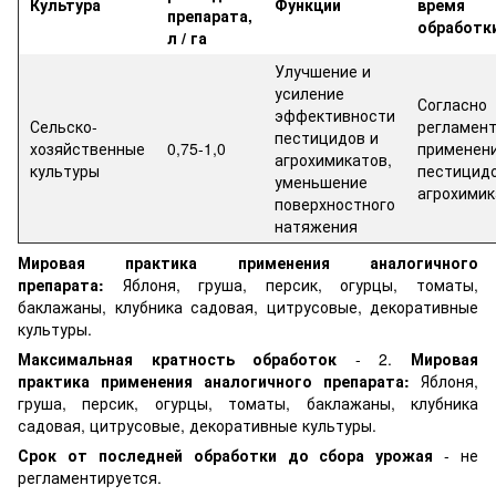
Культура
Функции
время
препарата,
обработк
л / га
Улучшение и
усиление
Согласно
эффективности
Сельско-
регламен
пестицидов и
хозяйственные
0,75-1,0
применен
агрохимикатов,
культуры
пестицидо
уменьшение
агрохимик
поверхностного
натяжения
Мировая практика применения аналогичного
препарата:
Яблоня, груша, персик, огурцы, томаты,
баклажаны, клубника садовая, цитрусовые, декоративные
культуры.
Максимальная кратность обработок
- 2.
Мировая
практика применения аналогичного препарата:
Яблоня,
груша, персик, огурцы, томаты, баклажаны, клубника
садовая, цитрусовые, декоративные культуры.
Срок от последней обработки до сбора урожая
- не
регламентируется.