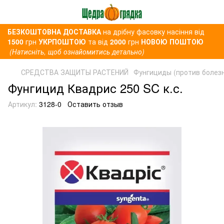
БЕЗКОШТОВНА ДОСТАВКА
на дрібну фасовку насіння від
1500
грн
УКРПОШТОЮ
та від
2000
грн
НОВОЮ ПОШТОЮ
(Натисніть, щоб ознайомитись детально)
СРЕДСТВА ЗАЩИТЫ РАСТЕНИЙ
Фунгициды (против болез
Фунгицид Квадрис 250 SC к.с.
Артикул:
3128-0
Оставить отзыв