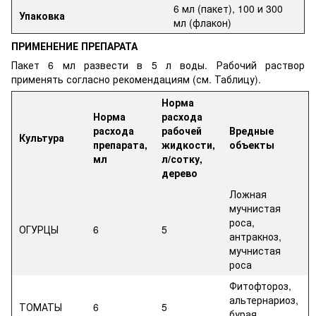
6 мл (пакет), 100 и 300
Упаковка
мл (флакон)
ПРИМЕНЕНИЕ ПРЕПАРАТА
Пакет 6 мл развести в 5 л воды. Рабочий раствор
применять согласно рекомендациям (см. Таблицу).
Норма
Норма
расхода
расхода
рабочей
Вредные
Культура
препарата,
жидкости,
объекты
мл
л/сотку,
дерево
Ложная
мучнистая
роса,
ОГУРЦЫ
6
5
антракноз,
мучнистая
роса
Фитофтороз,
альтернариоз,
ТОМАТЫ
6
5
бурая