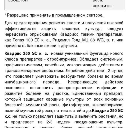
аскохитоз
* Разрешено применять в промышленном секторе.
Для предотвращения резистентности и получения высокой
эффективности защиты овощных культур, следует
чередовать опрыскивания Квадрисс такими препаратами,
как Топаз 100 ЕС к. е., Ридомил Голд МЦ 68 WG, в. г. или
применять баковые смеси с другими.
Квадрис 250 SC к. с.
- новый уникальный фунгицид нового
класса препаратов - стробилуринов. Обладает системным,
профилактическим, лечебным, искореняющим действием и
трансламинарным свойством. Лечебное действие - 2 суток,
что позволяет уничтожить возбудителя болезни во время
инкубационного периода. Искореняющее действие
позволяет остановить распространение инфекции и
развитие болезни на участке. Единственный препарат,
который защищает овощные культуры от всех основных
болезней: мучнистой росы, фитофтороза, макроспориоза,
ложной мучнистой росы, пятнистостей и др.
Квадрис 250 SC
к.с.
не только позволяет защитить и вылечить растения, но
и продлевает на 2-3 недели плодоношение культур.
Применение в период уборки овощей существенно