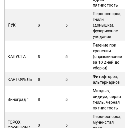
пятнистость
Пероноспороз,
гнили
ЛУК
6
5
(донышка),
фузариозное
увядание
Гниение при
хранении
КАПУСТА
6
5
(опрыскивание
за 10 дней до
уборки)
Фитофтороз,
КАРТОФЕЛЬ
6
5
альтернариоз
Милдью,
оидиум, серая
Виноград *
8
5
гниль, черная
пятнистость
Пероноспороз,
ГОРОХ
мучнистая
8
5
ОВОЩНОЙ *
роса,