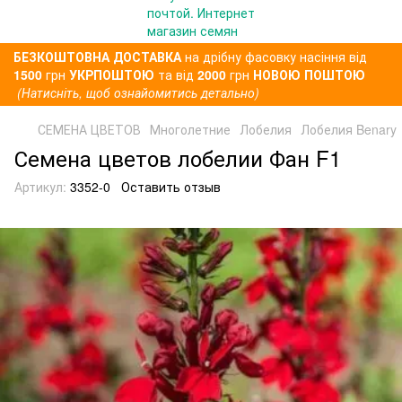
БЕЗКОШТОВНА ДОСТАВКА
на дрібну фасовку насіння від
1500
грн
УКРПОШТОЮ
та від
2000
грн
НОВОЮ ПОШТОЮ
(Натисніть, щоб ознайомитись детально)
СЕМЕНА ЦВЕТОВ
Многолетние
Лобелия
Лобелия Benary
Семена цветов лобелии Фан F1
Артикул:
3352-0
Оставить отзыв