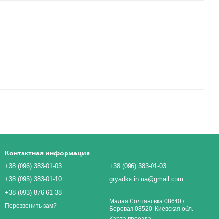
Контактная информация
+38 (096) 383-01-03
+38 (096) 383-01-03
+38 (095) 383-01-10
gryadka.in.ua@gmail.com
+38 (093) 876-61-38
Малая Солтановка 08640 /
Перезвонить вам?
Боровая 08520, Киевская обл.
Карта проезда