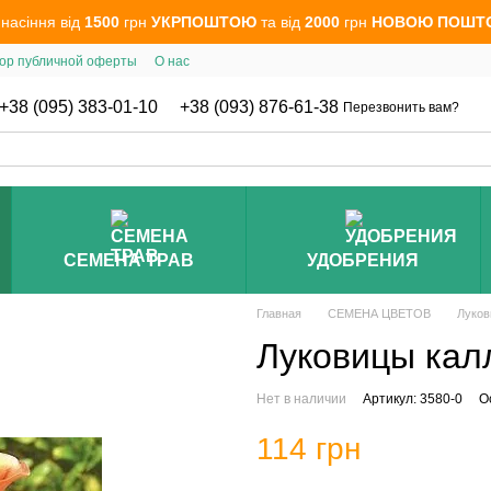
 насіння від
1500
грн
УКРПОШТОЮ
та від
2000
грн
НОВОЮ ПОШТ
ор публичной оферты
О нас
+38 (095) 383-01-10
+38 (093) 876-61-38
Перезвонить вам?
СЕМЕНА ТРАВ
УДОБРЕНИЯ
Главная
СЕМЕНА ЦВЕТОВ
Луков
Луковицы кал
Нет в наличии
Артикул: 3580-0
О
114 грн