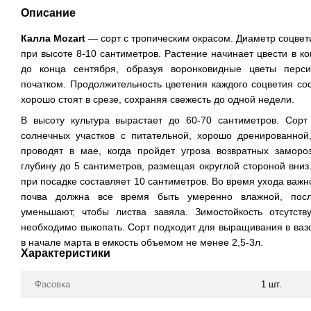
Описание
Калла Mozart
— сорт с тропическим окрасом. Диаметр соцвети
при высоте 8-10 сантиметров. Растение начинает цвести в к
до конца сентября, образуя воронковидные цветы перси
початком. Продолжительность цветения каждого соцветия со
хорошо стоят в срезе, сохраняя свежесть до одной недели.
В высоту культура вырастает до 60-70 сантиметров. Сорт
солнечных участков с питательной, хорошо дренированной
проводят в мае, когда пройдет угроза возвратных заморо
глубину до 5 сантиметров, размещая округлой стороной вни
при посадке составляет 10 сантиметров. Во время ухода важн
почва должна все время быть умеренно влажной, посл
уменьшают, чтобы листва завяла. Зимостойкость отсутств
необходимо выкопать. Сорт подходит для выращивания в вазо
в начале марта в емкость объемом не менее 2,5-3л.
Характеристики
Фасовка
1 шт.