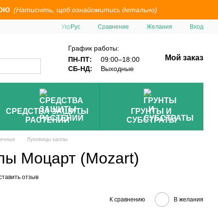
ОЮ
(Натисніть, щоб ознайомитись детально)
Сравнение
Укр
Рус
Желания
Вход
График работы:
Мой заказ
ПН-ПТ:
09:00–18:00
СБ-НД:
Выходные
СРЕДСТВА ЗАЩИТЫ
ГРУНТЫ И
РАСТЕНИЙ
СУБСТРАТЫ
ичные
Луковицы каллы
лы Моцарт (Mozart)
ставить отзыв
К сравнению
В желания