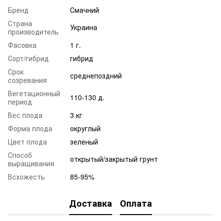
Бренд
Смачний
Страна
Украина
производитель
Фасовка
1 г.
Сорт/гибрид
гибрид
Срок
среднепоздний
созревания
Вегетационный
110-130 д.
период
Вес плода
3 кг
Форма плода
округлый
Цвет плода
зеленый
Способ
открытый/закрытый грунт
выращивания
Всхожесть
85-95%
Доставка
Оплата