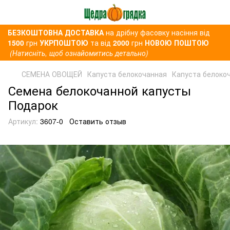
БЕЗКОШТОВНА ДОСТАВКА
на дрібну фасовку насіння від
1500
грн
УКРПОШТОЮ
та від
2000
грн
НОВОЮ ПОШТОЮ
(Натисніть, щоб ознайомитись детально)
СЕМЕНА ОВОЩЕЙ
Капуста белокочанная
Капуста белоко
Семена белокочанной капусты
Подарок
Артикул:
3607-0
Оставить отзыв