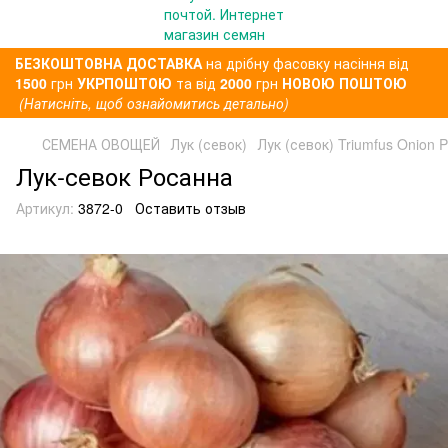
БЕЗКОШТОВНА ДОСТАВКА
на дрібну фасовку насіння від
1500
грн
УКРПОШТОЮ
та від
2000
грн
НОВОЮ ПОШТОЮ
(Натисніть, щоб ознайомитись детально)
СЕМЕНА ОВОЩЕЙ
Лук (севок)
Лук (севок) Triumfus Onion P
Лук-севок Росанна
Артикул:
3872-0
Оставить отзыв