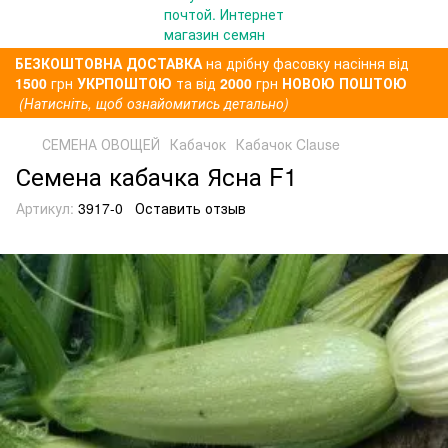
БЕЗКОШТОВНА ДОСТАВКА
на дрібну фасовку насіння від
1500
грн
УКРПОШТОЮ
та від
2000
грн
НОВОЮ ПОШТОЮ
(Натисніть, щоб ознайомитись детально)
СЕМЕНА ОВОЩЕЙ
Кабачок
Кабачок Clause
Семена кабачка Ясна F1
Артикул:
3917-0
Оставить отзыв