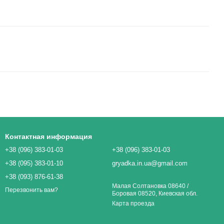
Контактная информация
+38 (096) 383-01-03
+38 (096) 383-01-03
+38 (095) 383-01-10
gryadka.in.ua@gmail.com
+38 (093) 876-61-38
Малая Солтановка 08640 /
Перезвонить вам?
Боровая 08520, Киевская обл.
Карта проезда