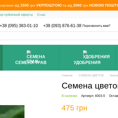
 насіння від
1500
грн
УКРПОШТОЮ
та від
2000
грн
НОВОЮ ПОШТ
ор публичной оферты
О нас
+38 (095) 383-01-10
+38 (093) 876-61-38
Перезвонить вам?
СЕМЕНА ТРАВ
УДОБРЕНИЯ
Главная
СЕМЕНА ЦВЕТОВ
Комн
Семена цвето
В наличии
Артикул: 4003-0
Остав
475 грн