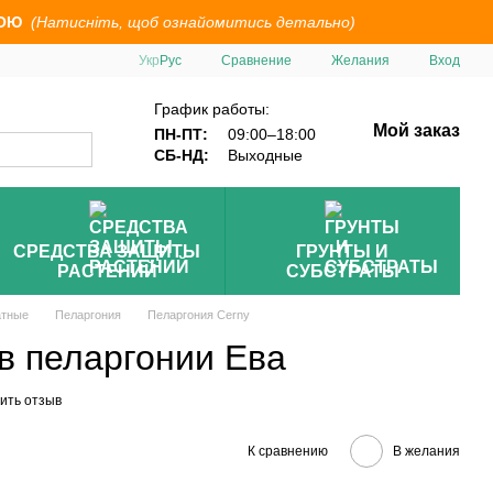
ОЮ
(Натисніть, щоб ознайомитись детально)
Сравнение
Укр
Рус
Желания
Вход
График работы:
Мой заказ
ПН-ПТ:
09:00–18:00
СБ-НД:
Выходные
СРЕДСТВА ЗАЩИТЫ
ГРУНТЫ И
РАСТЕНИЙ
СУБСТРАТЫ
атные
Пеларгония
Пеларгония Cerny
в пеларгонии Ева
ить отзыв
К сравнению
В желания