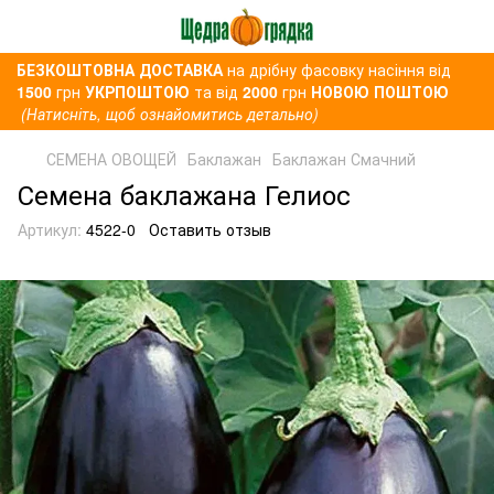
БЕЗКОШТОВНА ДОСТАВКА
на дрібну фасовку насіння від
1500
грн
УКРПОШТОЮ
та від
2000
грн
НОВОЮ ПОШТОЮ
(Натисніть, щоб ознайомитись детально)
СЕМЕНА ОВОЩЕЙ
Баклажан
Баклажан Смачний
Семена баклажана Гелиос
Артикул:
4522-0
Оставить отзыв