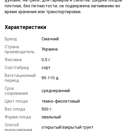
плотная, без пятнистости, не подвержена загниванию во
время хранения или транспортировки.
Характеристики
Бренд
Смачний
Страна
Украина
производитель
Фасовка
0,5 г
Сорт/гибрид
сорт
Вегетационный
95-110 д.
период
Срок
среднеранний
созревания
Цвет плода
темно-фиолетовый
Вес плода
500 г.
Форма плода
овальный
Способ
открытый/закрытый грунт
выращивания