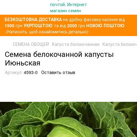
БЕЗКОШТОВНА ДОСТАВКА
на дрібну фасовку насіння від
1500
грн
УКРПОШТОЮ
та від
2000
грн
НОВОЮ ПОШТОЮ
(Натисніть, щоб ознайомитись детально)
СЕМЕНА ОВОЩЕЙ
Капуста белокочанная
Капуста белоко
Семена белокочанной капусты
Июньская
Артикул:
4593-0
Оставить отзыв