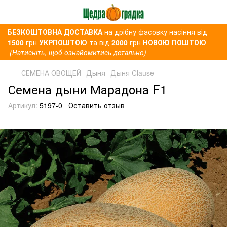
БЕЗКОШТОВНА ДОСТАВКА
на дрібну фасовку насіння від
1500
грн
УКРПОШТОЮ
та від
2000
грн
НОВОЮ ПОШТОЮ
(Натисніть, щоб ознайомитись детально)
СЕМЕНА ОВОЩЕЙ
Дыня
Дыня Clause
Семена дыни Марадона F1
Артикул:
5197-0
Оставить отзыв