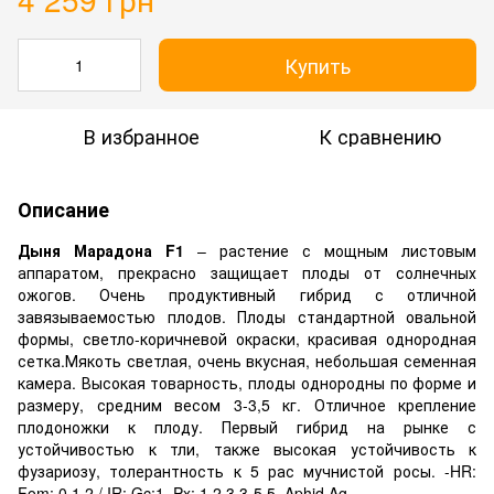
Купить
В избранное
К сравнению
Описание
Дыня Марадона F1
– растение с мощным листовым
аппаратом, прекрасно защищает плоды от солнечных
ожогов. Очень продуктивный гибрид с отличной
завязываемостью плодов. Плоды стандартной овальной
формы, светло-коричневой окраски, красивая однородная
сетка.Мякоть светлая, очень вкусная, небольшая семенная
камера. Высокая товарность, плоды однородны по форме и
размеру, средним весом 3-3,5 кг. Отличное крепление
плодоножки к плоду. Первый гибрид на рынке с
устойчивостью к тли, также высокая устойчивость к
фузариозу, толерантность к 5 рас мучнистой росы. -HR:
Fom: 0,1,2 / IR: Gc:1, Px: 1,2,3,3-5,5, Aphid Ag