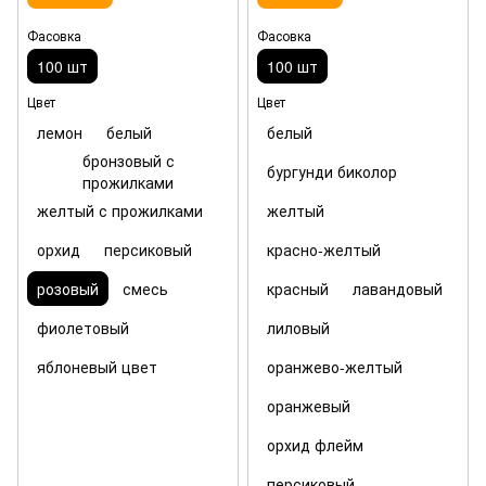
Фасовка
Фасовка
100 шт
100 шт
Цвет
Цвет
лемон
белый
белый
бронзовый с
бургунди биколор
прожилками
желтый с прожилками
желтый
орхид
персиковый
красно-желтый
розовый
смесь
красный
лавандовый
фиолетовый
лиловый
яблоневый цвет
оранжево-желтый
оранжевый
орхид флейм
персиковый