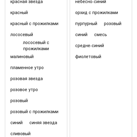
красная звезда
небесно-синий
красный
орхид с прожилками
красный с прожилками
пурпурный
розовый
лососевый
синий
смесь
лососевый с
средне-синий
прожилками
малиновый
фиолетовый
пламенное утро
розовая звезда
розовое утро
розовый
розовый с прожилками
синий
синяя звезда
сливовый