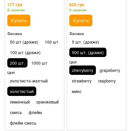
177 грн
820 грн
В наличии
В наличии
Купить
Купить
Фасовка
Фасовка
50 шт (драже)
100 шт
5 шт. (драже)
100 шт (драже)
500 шт. (драже)
Цвет
200 шт.
1000 шт
cherryberry
grapeberry
Цвет
золотисто-желтый
strawberry
raspberry
золотистый
микс
лимонный
оранжевый
смесь
флейм
флейм смесь