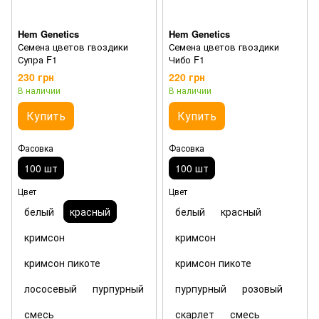
Hem Genetics
Hem Genetics
Семена цветов гвоздики
Семена цветов гвоздики
Супра F1
Чибо F1
230 грн
220 грн
В наличии
В наличии
Купить
Купить
Фасовка
Фасовка
100 шт
100 шт
Цвет
Цвет
белый
красный
белый
красный
кримсон
кримсон
кримсон пикоте
кримсон пикоте
лососевый
пурпурный
пурпурный
розовый
смесь
скарлет
смесь