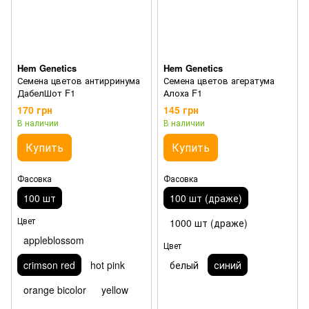
Hem Genetics
Hem Genetics
Семена цветов антирринума
Семена цветов агератума
ДабелШот F1
Алоха F1
170 грн
145 грн
В наличии
В наличии
Купить
Купить
Фасовка
Фасовка
100 шт
100 шт (драже)
Цвет
1000 шт (драже)
appleblossom
Цвет
crimson red
hot pink
белый
синий
orange bicolor
yellow