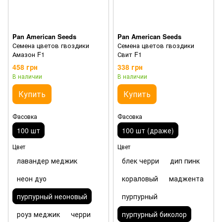
Pan American Seeds
Pan American Seeds
Семена цветов гвоздики
Семена цветов гвоздики
Амазон F1
Свит F1
458 грн
338 грн
В наличии
В наличии
Купить
Купить
Фасовка
Фасовка
100 шт
100 шт (драже)
Цвет
Цвет
лавандер меджик
блек черри
дип пинк
неон дуо
кораловый
маджента
пурпурный неоновый
пурпурный
роуз меджик
черри
пурпурный биколор