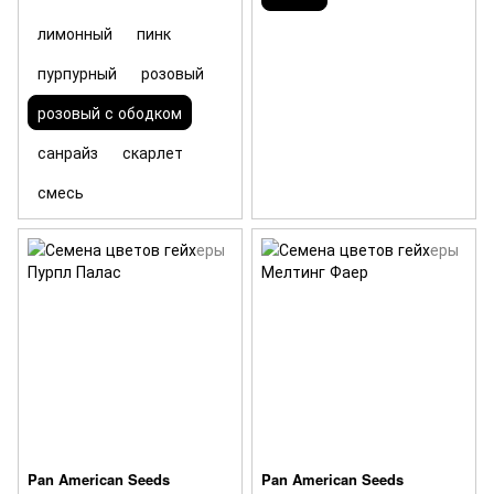
лимонный
пинк
пурпурный
розовый
розовый с ободком
санрайз
скарлет
смесь
Pan American Seeds
Pan American Seeds