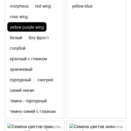
morpheus
red wing
yellow-blue
rose wing
yellow purple wing
белый
блу фрост
голубой
красный с глазком
оранжевый
пурпурный
сангрия
синий океан
темно - пурпурный
темно-синий с глазком