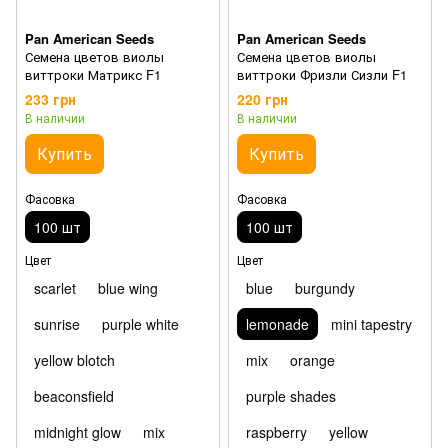
Pan American Seeds
Pan American Seeds
Семена цветов виолы
Семена цветов виолы
виттроки Матрикс F1
виттроки Фризли Сизли F1
233 грн
220 грн
В наличии
В наличии
Купить
Купить
Фасовка
Фасовка
100 шт
100 шт
Цвет
Цвет
scarlet
blue wing
blue
burgundy
sunrise
purple white
lemonade
mini tapestry
yellow blotch
mix
orange
beaconsfield
purple shades
midnight glow
mix
raspberry
yellow