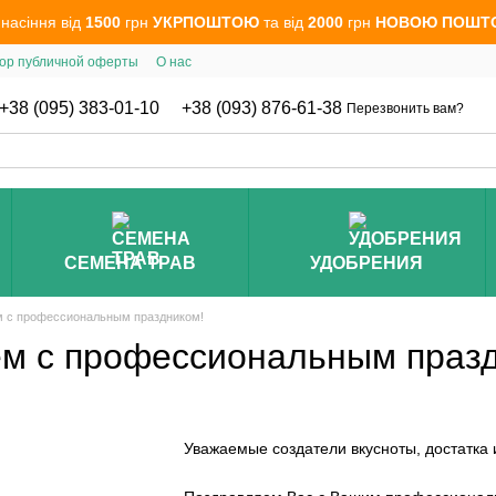
 насіння від
1500
грн
УКРПОШТОЮ
та від
2000
грн
НОВОЮ ПОШТ
ор публичной оферты
О нас
+38 (095) 383-01-10
+38 (093) 876-61-38
Перезвонить вам?
СЕМЕНА ТРАВ
УДОБРЕНИЯ
 с профессиональным праздником!
м с профессиональным празд
Уважаемые создатели вкусноты, достатка 