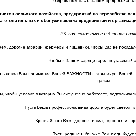
Поздравляем Вас с Вашим профессионал
отников сельского хозяйства, предприятий по переработке с
заготовительных и обслуживающих предприятий и организац
PS: вот какое емкое и длинное назва
ем, дорогие аграрии, фермеры и пищевики, чтобы Вас не покидал
Чтобы в Вашем сердце горел неугасимый о
ень давал Вам понимание Вашей ВАЖНОСТИ в этом мире, Вашей
целом.
м, чтобы условия в которых Вы ежедневно работаете, подталкивал
Пусть Ваша профессиональная дорога будет светой, гл
Крепчайшего Вам здоровья и сил, терпенья и хо
Пусть родные и близкие Вам люди будут 