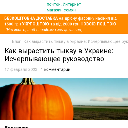
БЕЗКОШТОВНА ДОСТАВКА
на дрібну фасовку насіння від
1500
грн
УКРПОШТОЮ
та від
2000
грн
НОВОЮ ПОШТОЮ
(Натисніть, щоб ознайомитись детально)
Блог
Как вырастить тыкву в Украине: Исчерпывающее ру
Как вырастить тыкву в Украине:
Исчерпывающее руководство
17 февраля 2023
1 комментарий
Введение