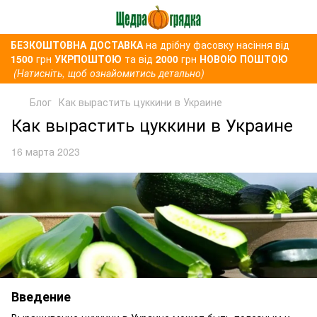
БЕЗКОШТОВНА ДОСТАВКА
на дрібну фасовку насіння від
1500
грн
УКРПОШТОЮ
та від
2000
грн
НОВОЮ ПОШТОЮ
(Натисніть, щоб ознайомитись детально)
Блог
Как вырастить цуккини в Украине
Как вырастить цуккини в Украине
16 марта 2023
Введение