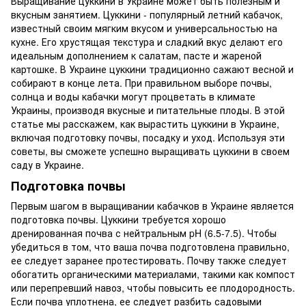
Выращивание цуккини в Украине может быть полезным и
вкусным занятием. Цуккини - популярный летний кабачок,
известный своим мягким вкусом и универсальностью на
кухне. Его хрустящая текстура и сладкий вкус делают его
идеальным дополнением к салатам, пасте и жареной
картошке. В Украине цуккини традиционно сажают весной и
собирают в конце лета. При правильном выборе почвы,
солнца и воды кабачки могут процветать в климате
Украины, производя вкусные и питательные плоды. В этой
статье мы расскажем, как вырастить цуккини в Украине,
включая подготовку почвы, посадку и уход. Используя эти
советы, вы сможете успешно выращивать цуккини в своем
саду в Украине.
Подготовка почвы
Первым шагом в выращивании кабачков в Украине является
подготовка почвы. Цуккини требуется хорошо
дренированная почва с нейтральным pH (6.5-7.5). Чтобы
убедиться в том, что ваша почва подготовлена правильно,
ее следует заранее протестировать. Почву также следует
обогатить органическими материалами, такими как компост
или перепревший навоз, чтобы повысить ее плодородность.
Если почва уплотнена, ее следует разбить садовыми