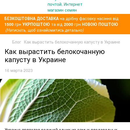
БЕЗКОШТОВНА ДОСТАВКА
на дрібну фасовку насіння від
1500
грн
УКРПОШТОЮ
та від
2000
грн
НОВОЮ ПОШТОЮ
(Натисніть, щоб ознайомитись детально)
Блог
Как вырастить белокочанную капусту в Украине
Как вырастить белокочанную
капусту в Украине
16 марта 2023
Украина является родиной одних из самых плодородных