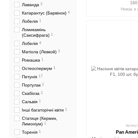
160
3
Лаванда
Немає в 
4
Катарантус (Барвінок)
1
Лобелія
Ломикамінь
1
(Саксифрага)
4
Лобелія
3
Матіола (Левкой)
1
Ромашка
1
Остеоспермум
17
Петунія
2
Портулак
2
Скабіоза
1
Сальвія
1
Інші багаторічні квіти
Статиця (Кермек,
1
Лимоніум)
Артикул
1
Pan Amer
Торенія