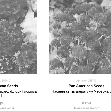
: 1894-0
Артикул: 1587-0
ican Seeds
Pan American Seeds
ї грандіфлори Глоріоза
Насіння квітів агератуму Червона р
F1
грн
0 грн
наявності
Немає в наявності