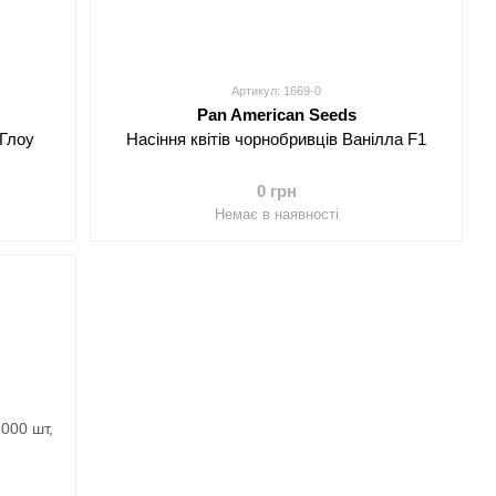
Артикул: 1669-0
Pan American Seeds
 Глоу
Насіння квітів чорнобривців Ванілла F1
0 грн
Немає в наявності