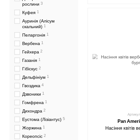
3
рослини
1
Куфея
Ауринія (Алісум
1
скальний)
1
Пеларгонія
1
Вербена
2
Гейхера
1
Газанія
2
Гібіскус
1
Дельфініум
4
Гвоздика
1
Дзвоники
1
Гомфрена
2
Дихондра
Артикул
5
Еустома (Лізіантус)
Pan Amer
1
Жоржина
Насіння квітів 
2
Кореопсіс