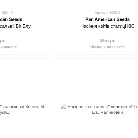
: 3934-0
Артикул: 3035-0
ican Seeds
Pan American Seeds
 сальвії Біг Блу
Насіння квітів статиці КІС
грн
445 грн
наявності
Немає в наявності