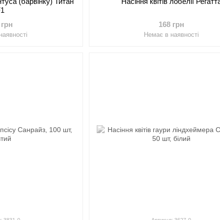
нтуса (барвінку) Титан
Насіння квітів лобелії Регатт
F1
 грн
168 грн
наявності
Немає в наявності