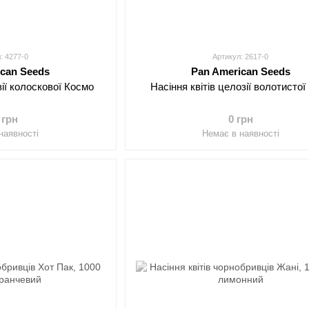
: 4277-0
Артикул: 2617-0
ican Seeds
Pan American Seeds
зії колоскової Космо
Насіння квітів целозії волотистої
 грн
0 грн
наявності
Немає в наявності