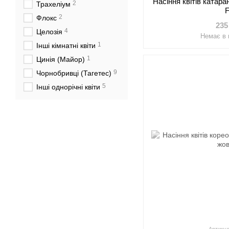
Насіння квітів катара
2
Трахеліум
2
Флокс
235
4
Целозія
Немає в 
1
Інші кімнатні квіти
1
Цинія (Майор)
9
Чорнобривці (Тагетес)
5
Інші однорічні квіти