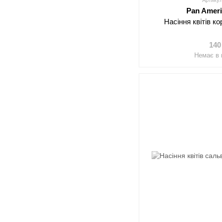
Артикул
Pan Amer
Насіння квітів к
140
Немає в 