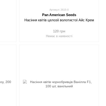
Артикул: 2615-0
Pan American Seeds
Насіння квітів целозії волотистої Айс Крем
120 грн
Немає в наявності