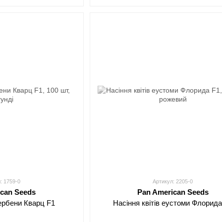
: 1759-0
Артикул: 2205-0
ican Seeds
Pan American Seeds
вербени Кварц F1
Насіння квітів еустоми Флорида