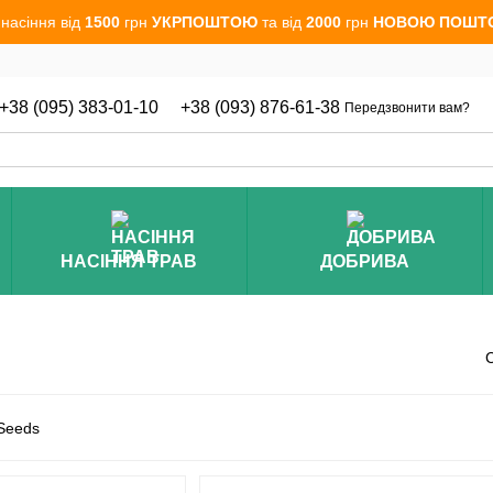
 насіння від
1500
грн
УКРПОШТОЮ
та від
2000
грн
НОВОЮ ПОШТ
+38 (095) 383-01-10
+38 (093) 876-61-38
Передзвонити вам?
НАСІННЯ ТРАВ
ДОБРИВА