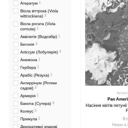
1
Агератум
Віола віттрока (Viola
3
wittrockiana)
Віола рогата (Viola
1
cornuta)
1
Аквілегія (Водозбір)
3
Бегонія
3
Аліссум (Лобулярія)
1
Анемона
1
Гербера
1
Арабіс (Резуха)
Антиррінум (Ротики
3
садові)
Артикул
1
Армерія
Pan Amer
3
Бакопа (Сутера)
Насіння квітів петуні
5
Колеус
1
0 
Примула
Немає в 
Декоративні злакові