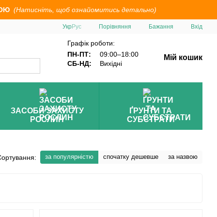
ОЮ
(Натисніть, щоб ознайомитись детально)
Порівняння
Укр
Рус
Бажання
Вхід
Графік роботи:
ПН-ПТ:
09:00–18:00
Мій кошик
СБ-НД:
Вихідні
ЗАСОБИ ЗАХИСТУ
ҐРУНТИ ТА
РОСЛИН
СУБСТРАТИ
за популярністю
спочатку дешевше
за назвою
Сортування: