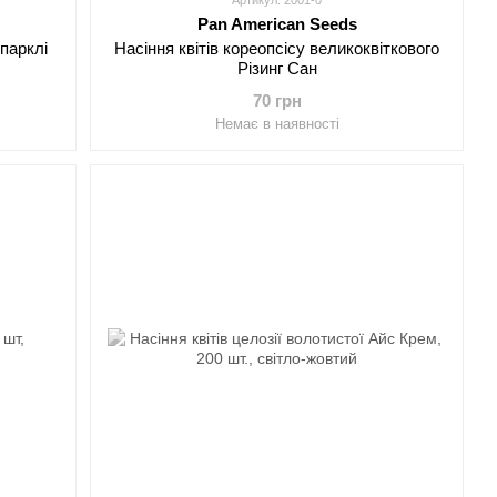
Артикул: 2001-0
Pan American Seeds
Спарклі
Насіння квітів кореопсісу великоквіткового
Різинг Сан
70 грн
Немає в наявності