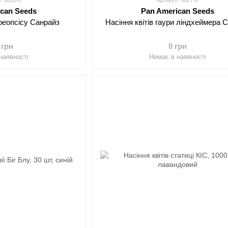
: 3831-0
Артикул: 3627-0
ican Seeds
Pan American Seeds
ореопсісу Санрайз
Насіння квітів гаури ліндхеймера 
 грн
0 грн
наявності
Немає в наявності