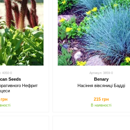
: 4050-0
Артикул: 3859-0
ican Seeds
Benary
коративного Нефрит
Насіння вівсяниці Бадді
нцеси
 грн
215 грн
вності
В наявності