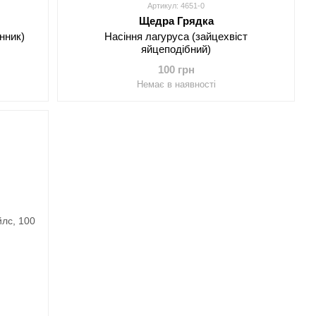
Артикул: 4651-0
Щедра Грядка
нник)
Насіння лагуруса (зайцехвіст
яйцеподібний)
100 грн
Немає в наявності