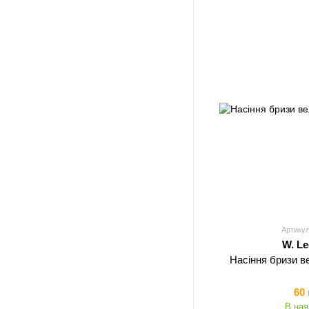
Артикул
W. L
Насіння бризи в
60
В ная