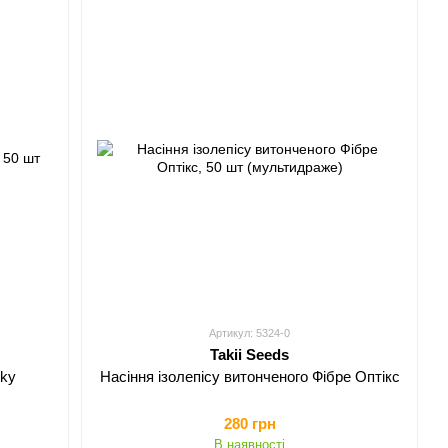
Артикул: 5324-0
Takii Seeds
iky
Насіння ізолепісу витонченого Фібре Оптікс
280 грн
В наявності