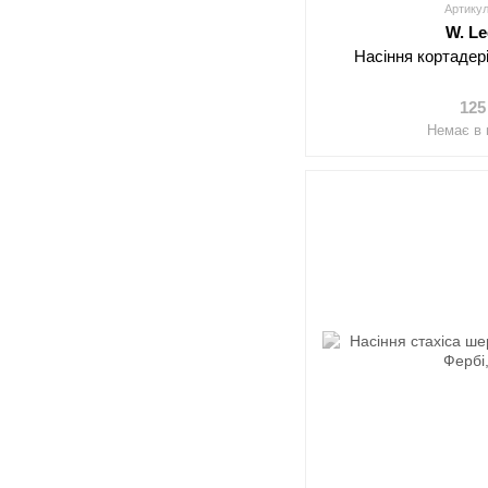
Артикул
W. L
Насіння кортадер
125
Немає в 