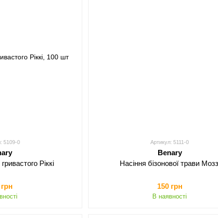
: 5109-0
Артикул: 5111-0
nary
Benary
гривастого Ріккі
Насіння бізонової трави Мозз
 грн
150 грн
вності
В наявності