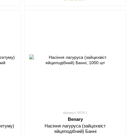
Артикул: 5078-1
Benary
Насіння лагуруса (зайцехвіст
сетуму)
яйцеподібний) Банні