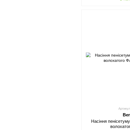
Артикул
Be
Насіння пенісетум
волохато