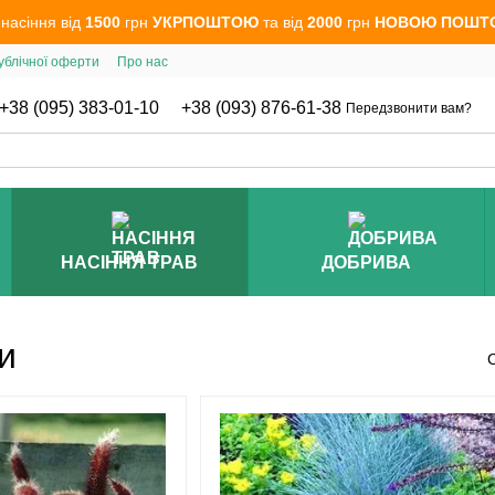
 насіння від
1500
грн
УКРПОШТОЮ
та від
2000
грн
НОВОЮ ПОШТ
ублічної оферти
Про нас
+38 (095) 383-01-10
+38 (093) 876-61-38
Передзвонити вам?
НАСІННЯ ТРАВ
ДОБРИВА
и