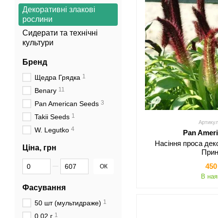
Декоративні злакові
рослини
Сидерати та технічні
культури
Бренд
1
Щедра Грядка
11
Benary
3
Pan American Seeds
1
Takii Seeds
Артикул
4
W. Legutko
Pan Amer
Насіння проса де
Ціна, грн
При
Від Ціна, грн
До Ціна, грн
450
ОК
В ная
Фасування
1
50 шт (мультидраже)
1
0,02 г