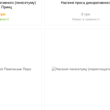
ативного (пенісетуму)
Насіння проса декоративног
й Принц
 грн
0 грн
вності
Немає в наявності