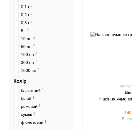
2
0,1 г
2
0,2 г
1
0,3 г
2
5 г
3
10 шт
7
50 шт
8
100 шт
1
300 шт.
1
1000 шт
Колір
Артикул
1
блакитний
Be
1
білий
Насіння ячменю 
1
рожевий
140
1
суміш
В ная
1
фіолетовий