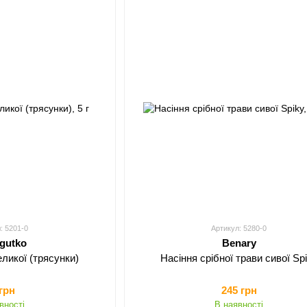
: 5201-0
Артикул: 5280-0
egutko
Benary
еликої (трясунки)
Насіння срібної трави сивої Sp
 грн
245 грн
вності
В наявності