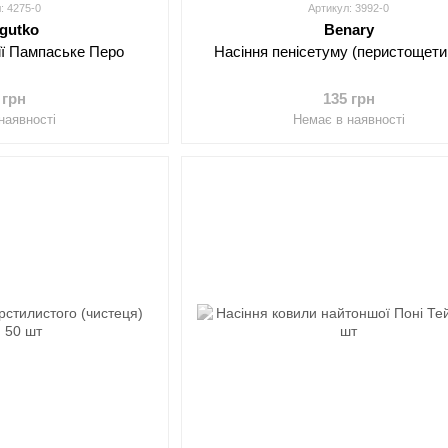
: 4275-0
Артикул: 3992-0
egutko
Benary
ії Пампаське Перо
Насіння пенісетуму (перистощети
 грн
135 грн
наявності
Немає в наявності