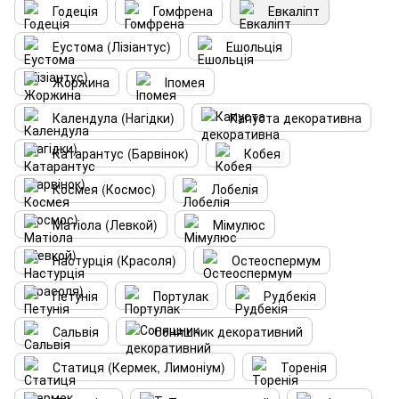
Годеція
Гомфрена
Евкаліпт
Еустома (Лізіантус)
Ешольція
Жоржина
Іпомея
Календула (Нагідки)
Капуста декоративна
Катарантус (Барвінок)
Кобея
Космея (Космос)
Лобелія
Матіола (Левкой)
Мімулюс
Настурція (Красоля)
Остеоспермум
Петунія
Портулак
Рудбекія
Сальвія
Соняшник декоративний
Статиця (Кермек, Лимоніум)
Торенія