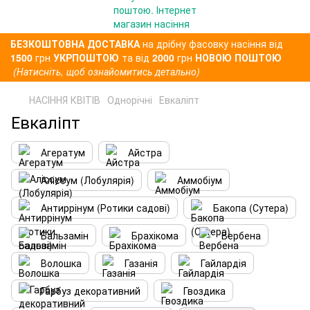
БЕЗКОШТОВНА ДОСТАВКА
на дрібну фасовку насіння від
1500
грн
УКРПОШТОЮ
та від
2000
грн
НОВОЮ ПОШТОЮ
(Натисніть, щоб ознайомитись детально)
НАСІННЯ КВІТІВ
Однорічні
Евкаліпт
Евкаліпт
Агератум
Айстра
Аліссум (Лобулярія)
Аммобіум
Антиррінум (Ротики садові)
Бакопа (Сутера)
Бальзамін
Брахікома
Вербена
Волошка
Газанія
Гайлардія
Гарбуз декоративний
Гвоздика