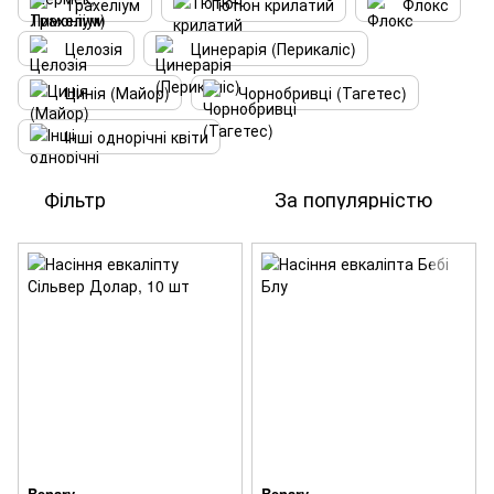
Трахеліум
Тютюн крилатий
Флокс
Целозія
Цинерарія (Перикаліс)
Цинія (Майор)
Чорнобривці (Тагетес)
Інші однорічні квіти
Фільтр
За популярністю
Benary
Benary