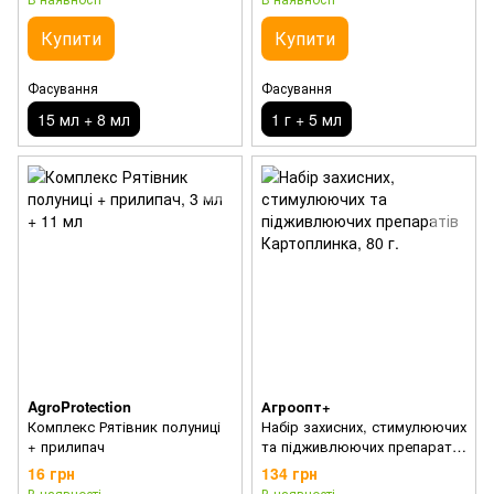
Купити
Купити
Фасування
Фасування
15 мл + 8 мл
1 г + 5 мл
AgroProtection
Агроопт+
Комплекс Рятівник полуниці
Набір захисних, стимулюючих
+ прилипач
та підживлюючих препаратів
Картоплинка
16 грн
134 грн
В наявності
В наявності