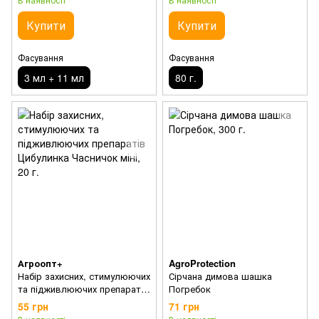
Купити
Купити
Фасування
Фасування
3 мл + 11 мл
80 г.
Агроопт+
AgroProtection
Набір захисних, стимулюючих
Сірчана димова шашка
та підживлюючих препаратів
Погребок
Цибулинка Часничок міні
55 грн
71 грн