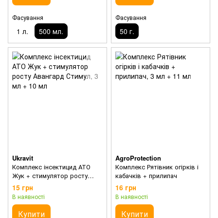
Фасування
Фасування
1 л.
500 мл.
50 г.
Ukravit
AgroProtection
Комплекс інсектицид АТО
Комплекс Рятівник огірків і
Жук + стимулятор росту
кабачків + прилипач
Авангард Стимул
15 грн
16 грн
В наявності
В наявності
Купити
Купити