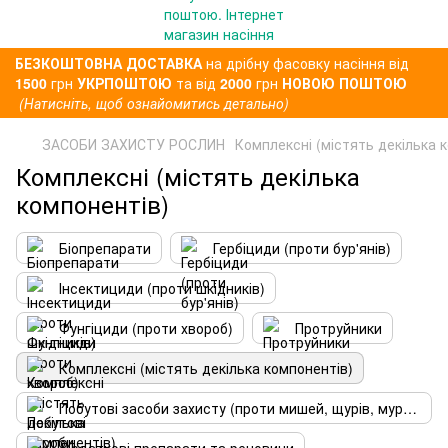
БЕЗКОШТОВНА ДОСТАВКА
на дрібну фасовку насіння від
1500
грн
УКРПОШТОЮ
та від
2000
грн
НОВОЮ ПОШТОЮ
(Натисніть, щоб ознайомитись детально)
ЗАСОБИ ЗАХИСТУ РОСЛИН
Комплексні (містять декілька 
Комплексні (містять декілька
компонентів)
Біопрепарати
Гербіциди (проти бур'янів)
Інсектициди (проти шкідників)
Фунгіциди (проти хвороб)
Протруйники
Комплексні (містять декілька компонентів)
Побутові засоби захисту (проти мишей, щурів, мурах)