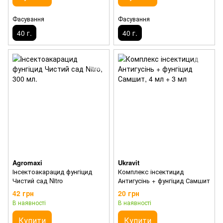
Фасування
Фасування
40 г.
40 г.
Agromaxi
Ukravit
Інсектоакарацид фунгіцид
Комплекс інсектицид
Чистий сад Nitro
Антигусінь + фунгіцид Самшит
42 грн
20 грн
В наявності
В наявності
Купити
Купити