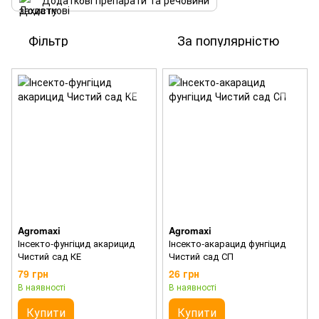
Додаткові препарати та речовини
Фільтр
За популярністю
Agromaxi
Agromaxi
Інсекто-фунгіцид акарицид
Інсекто-акарацид фунгіцид
Чистий сад КЕ
Чистий сад СП
79 грн
26 грн
В наявності
В наявності
Купити
Купити