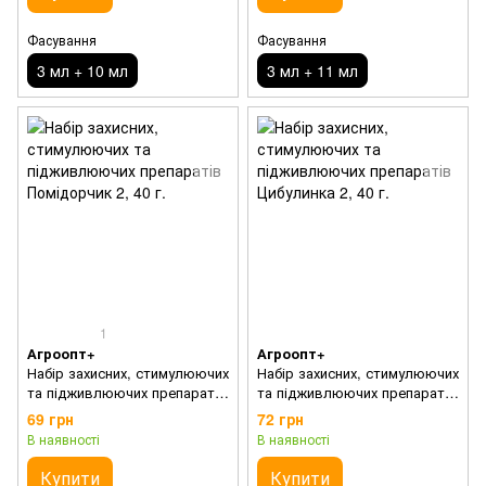
Фасування
Фасування
3 мл + 10 мл
3 мл + 11 мл
1
Агроопт+
Агроопт+
Набір захисних, стимулюючих
Набір захисних, стимулюючих
та підживлюючих препаратів
та підживлюючих препаратів
Помідорчик 2
Цибулинка 2
69 грн
72 грн
В наявності
В наявності
Купити
Купити