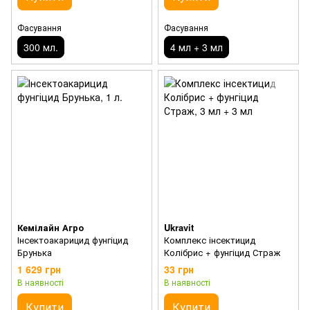
Фасування
Фасування
300 мл.
4 мл + 3 мл
Кемілайн Агро
Ukravit
Інсектоакарицид фунгіцид
Комплекс інсектицид
Брунька
Колібрис + фунгіцид Страж
1 629 грн
33 грн
В наявності
В наявності
Купити
Купити