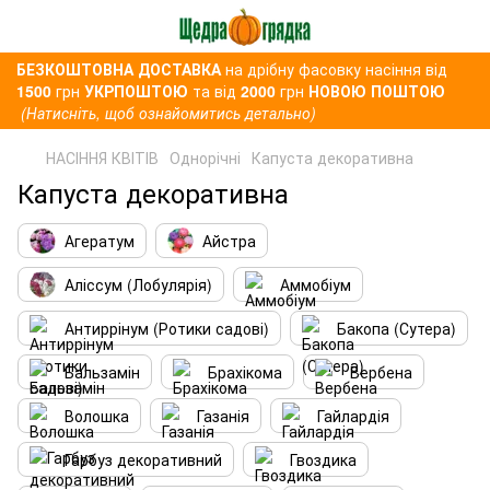
БЕЗКОШТОВНА ДОСТАВКА
на дрібну фасовку насіння від
1500
грн
УКРПОШТОЮ
та від
2000
грн
НОВОЮ ПОШТОЮ
(Натисніть, щоб ознайомитись детально)
НАСІННЯ КВІТІВ
Однорічні
Капуста декоративна
Капуста декоративна
Агератум
Айстра
Аліссум (Лобулярія)
Аммобіум
Антиррінум (Ротики садові)
Бакопа (Сутера)
Бальзамін
Брахікома
Вербена
Волошка
Газанія
Гайлардія
Гарбуз декоративний
Гвоздика