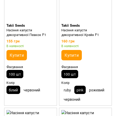
Takii Seeds
Takii Seeds
Насіння капусти
Насіння капусти
декоративної Пеакок F1
декоративної Крейн F1
155 грн
160 грн
В наявності
В наявності
Купити
Купити
Фасування
Фасування
100 шт
100 шт
Колір
Колір
білий
червоний
ruby
pink
рожевий
червоний