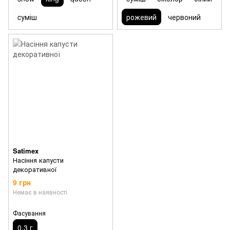
cуміш
рожевий
червоний
Satimex
Насіння капусти
декоративної
9 грн
Немає в наявності
Фасування
0,3 г