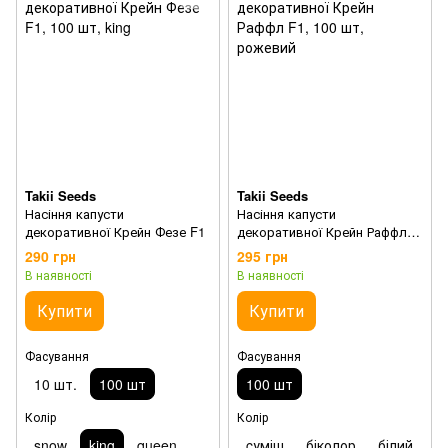
Takii Seeds
Takii Seeds
Насіння капусти
Насіння капусти
декоративної Крейн Фезе F1
декоративної Крейн Раффл
F1
290 грн
295 грн
В наявності
В наявності
Купити
Купити
Фасування
Фасування
10 шт.
100 шт
100 шт
Колір
Колір
snow
king
queen
cуміш
біколор
білий