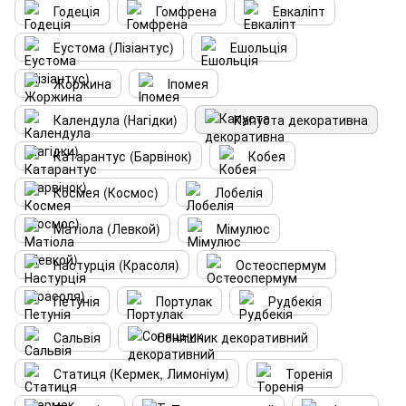
Годеція
Гомфрена
Евкаліпт
Еустома (Лізіантус)
Ешольція
Жоржина
Іпомея
Календула (Нагідки)
Капуста декоративна
Катарантус (Барвінок)
Кобея
Космея (Космос)
Лобелія
Матіола (Левкой)
Мімулюс
Настурція (Красоля)
Остеоспермум
Петунія
Портулак
Рудбекія
Сальвія
Соняшник декоративний
Статиця (Кермек, Лимоніум)
Торенія