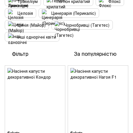
Трахеліум
Тютюн крилатий
Флокс
Целозія
Цинерарія (Перикаліс)
Цинія (Майор)
Чорнобривці (Тагетес)
Інші однорічні квіти
Фільтр
За популярністю
Sakata
Sakata