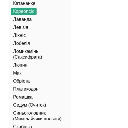
Катананхе
Кореопсіс
Лаванда
Левізія
Ліхніс
Лобелія
Ломикамінь
(Саксифрага)
Люпин
Мак
Обрієта
Платикодон
Ромашка
Седум (Очиток)
Синьоголовник
(Миколайчики польові)
Скабіоза