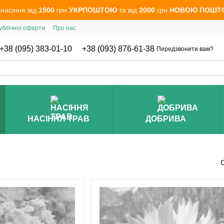
 насіння від
1500
грн
УКРПОШТОЮ
та від
2000
грн
НОВОЮ ПОШТ
ублічної оферти
Про нас
+38 (095) 383-01-10
+38 (093) 876-61-38
Передзвонити вам?
НАСІННЯ ТРАВ
ДОБРИВА