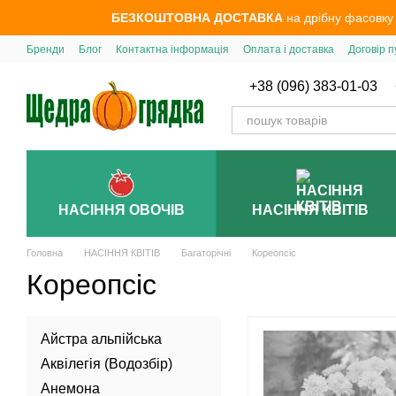
Перейти до основного контенту
БЕЗКОШТОВНА ДОСТАВКА
на дрібну фасовку
Бренди
Блог
Контактна інформація
Оплата і доставка
Договір п
+38 (096) 383-01-03
НАСІННЯ ОВОЧІВ
НАСІННЯ КВІТІВ
Головна
НАСІННЯ КВІТІВ
Багаторічні
Кореопсіс
Кореопсіс
Айстра альпійська
Аквілегія (Водозбір)
Анемона