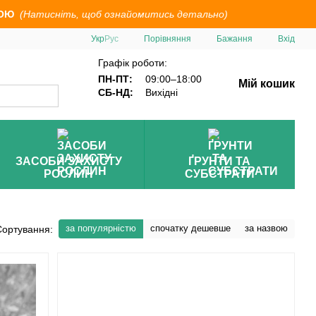
ОЮ
(Натисніть, щоб ознайомитись детально)
Порівняння
Укр
Рус
Бажання
Вхід
Графік роботи:
ПН-ПТ:
09:00–18:00
Мій кошик
СБ-НД:
Вихідні
ЗАСОБИ ЗАХИСТУ
ҐРУНТИ ТА
РОСЛИН
СУБСТРАТИ
за популярністю
спочатку дешевше
за назвою
Сортування: