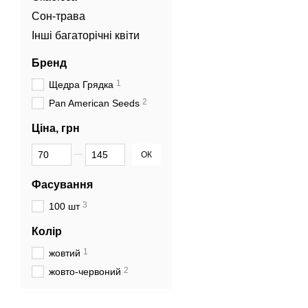
Сон-трава
Інші багаторічні квіти
Бренд
1
Щедра Грядка
2
Pan American Seeds
Ціна, грн
Від Ціна, грн
До Ціна, грн
ОК
Фасування
3
100 шт
Колір
1
жовтий
2
жовто-червоний