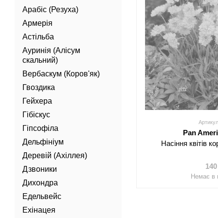
Арабіс (Резуха)
Армерія
Астільба
Ауринія (Алісум
скальний)
Вербаскум (Коров'як)
Гвоздика
Гейхера
Гібіскус
Артикул
Гіпсофіла
Pan Amer
Дельфініум
Насіння квітів к
Деревій (Ахіллея)
140
Дзвоники
Немає в 
Дихондра
Едельвейс
Ехінацея