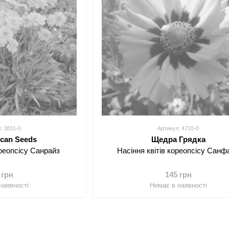
: 3831-0
Артикул: 4710-0
ican Seeds
Щедра Грядка
ореопсісу Санрайз
Насіння квітів кореопсісу Санф
 грн
145 грн
наявності
Немає в наявності