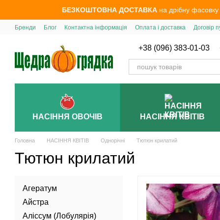
Перейти до основного контенту
БЕЗКОШТОВНА ДОСТАВКА
на дрібну фасовку
Бренди
Блог
Контактна інформація
Оплата і доставка
Договір п
+38 (096) 383-01-03
НАСІННЯ ОВОЧІВ
НАСІННЯ КВІТІВ
Головна
НАСІННЯ КВІТІВ
Однорічні
Тютюн крилатий
Тютюн крилатий
Агератум
Айстра
Аліссум (Лобулярія)