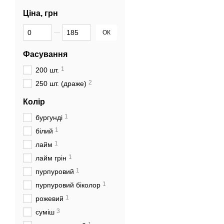
Ціна, грн
Від Ціна, грн
До Ціна, грн
ОК
Фасування
1
200 шт.
2
250 шт. (драже)
Колір
1
бургунді
1
білий
1
лайм
1
лайм грін
1
пурпуровий
1
пурпуровий біколор
1
рожевий
3
суміш