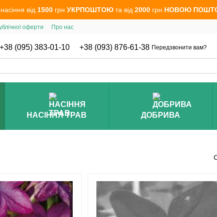
 насіння від
1500
грн
УКРПОШТОЮ
та від
2000
грн
НОВОЮ ПОШТ
ублічної оферти
Про нас
+38 (095) 383-01-10
+38 (093) 876-61-38
Передзвонити вам?
НАСІННЯ ТРАВ
ДОБРИВА