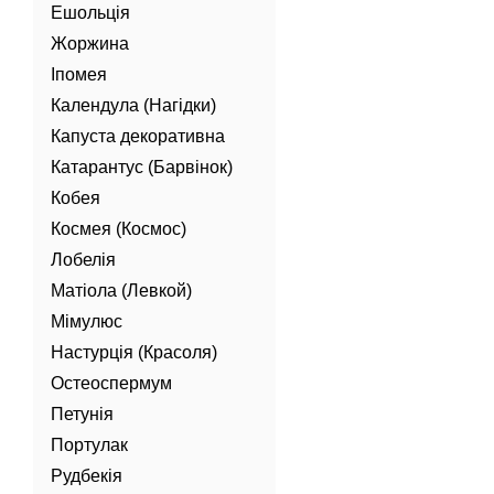
Ешольція
Жоржина
Іпомея
Календула (Нагідки)
Капуста декоративна
Катарантус (Барвінок)
Кобея
Космея (Космос)
Лобелія
Матіола (Левкой)
Мімулюс
Настурція (Красоля)
Остеоспермум
Петунія
Портулак
Рудбекія