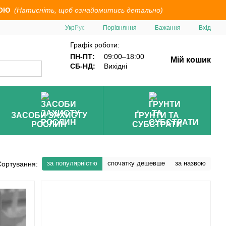
ОЮ
(Натисніть, щоб ознайомитись детально)
Порівняння
Укр
Рус
Бажання
Вхід
Графік роботи:
ПН-ПТ:
09:00–18:00
Мій кошик
СБ-НД:
Вихідні
ЗАСОБИ ЗАХИСТУ
ҐРУНТИ ТА
РОСЛИН
СУБСТРАТИ
за популярністю
спочатку дешевше
за назвою
Сортування: