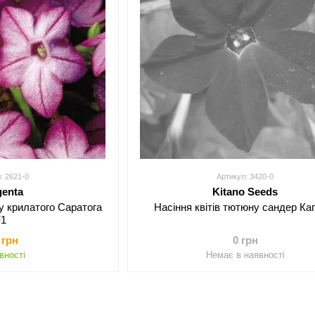
: 2621-0
Артикул: 3420-0
genta
Kitano Seeds
ну крилатого Саратога
Насіння квітів тютюну сандер Ка
F1
 грн
0 грн
вності
Немає в наявності