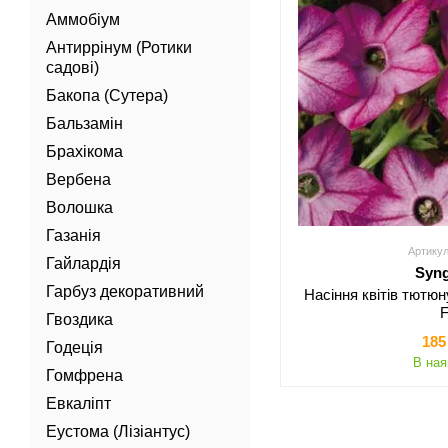
Аммобіум
Антиррінум (Ротики
садові)
Бакопа (Сутера)
Бальзамін
Брахікома
Вербена
Волошка
Газанія
Артикул
Гайлардія
Syn
Гарбуз декоративний
Насіння квітів тютю
Гвоздика
185
Годеція
В ная
Гомфрена
Евкаліпт
Еустома (Лізіантус)