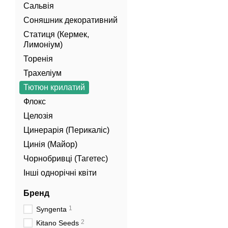
Сальвія
Соняшник декоративний
Статиця (Кермек,
Лимоніум)
Торенія
Трахеліум
Тютюн крилатий
Флокс
Целозія
Цинерарія (Перикаліс)
Цинія (Майор)
Чорнобривці (Тагетес)
Інші однорічні квіти
Бренд
1
Syngenta
2
Kitano Seeds