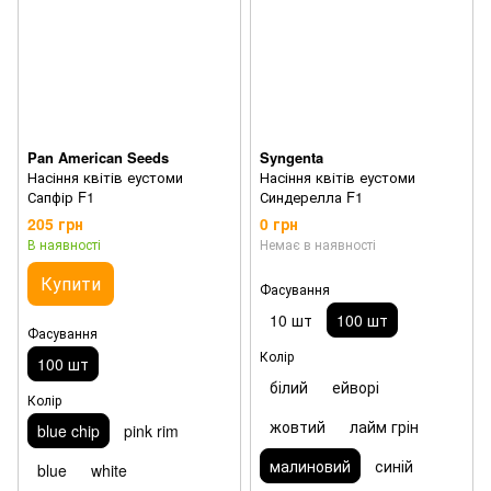
Pan American Seeds
Syngenta
Насіння квітів еустоми
Насіння квітів еустоми
Сапфір F1
Синдерелла F1
205 грн
0 грн
В наявності
Немає в наявності
Купити
Фасування
10 шт
100 шт
Фасування
Колір
100 шт
білий
ейворі
Колір
жовтий
лайм грін
blue chip
pink rim
малиновий
синій
blue
white