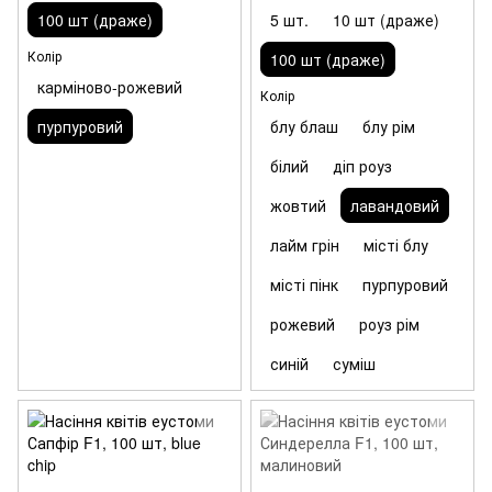
100 шт (драже)
5 шт.
10 шт (драже)
Колір
100 шт (драже)
карміново-рожевий
Колір
пурпуровий
блу блаш
блу рім
білий
діп роуз
жовтий
лавандовий
лайм грін
місті блу
місті пінк
пурпуровий
рожевий
роуз рім
синій
суміш