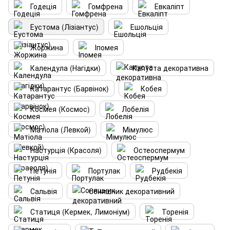
Годеція
Гомфрена
Евкаліпт
Еустома (Лізіантус)
Ешольція
Жоржина
Іпомея
Календула (Нагідки)
Капуста декоративна
Катарантус (Барвінок)
Кобея
Космея (Космос)
Лобелія
Матіола (Левкой)
Мімулюс
Настурція (Красоля)
Остеоспермум
Петунія
Портулак
Рудбекія
Сальвія
Соняшник декоративний
Статиця (Кермек, Лимоніум)
Торенія