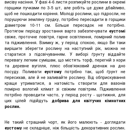
висіву насіння. У фазі 4-6 листя розпикуйте рослини в окремі
горщики пучками по 3-5 шт, але робіть це дуже дбайливо,
щоб не пошкодити коріння. Молоді рослини, що підросли, не
порушуючи земляну грудку, потрібно пересадити в горщики
діаметром 10-11 см. Більше пересадок не потрібно.
Протягом періоду зростання варто забезпечувати
еустомі
свіже, проточне повітря, гарне освітлення, помірний полив
та підживлення. Взимку ж, у період спокою, якщо Ви таки
вирішите зберегти рослину на наступний рік, можна не
старатися з підсвічуванням. У виборі ґрунту віддайте
перевагу легким сумішам, що містять торф, перегній з кори
та деревне вугілля, плюс обов'язковий дренаж на дно
посуду. Поливати
еустому
потрібно так, щоб ґрунт не
пересихав, але й не заливайте рослину. Від обприскування
краще утриматися, а натомість створити для вазонів
помірно вологий клімат зі свіжим повітрям. Підживлення
потрібно проводити часто, у період росту - щотижня, для
цих цілей підійдуть
добрива для квітучих кімнатних
рослин.
Не такий страшний чорт, як його малюють - доглядати
еустому
не складніше, ніж більшість декоративних рослин.