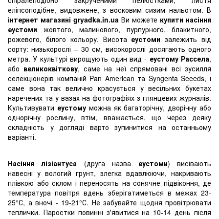
еліпсоподібне, видовжене, з восковим сизим нальотом. В
інтернет магазині gryadka.in.ua
Ви можете
купити насіння
еустоми
жовтого, малинового, пурпурного, блакитного,
рожевого, білого кольору. Висота
еустоми
залежить від
сорту: низькорослі – 30 см, високорослі досягають одного
метра. У культурі вирощують один вид -
еустому Рассела
,
або
великоквіткову
, саме на неї спрямовані всі зусилля
селекціонерів компаній Pan American та Syngenta Seeeds, і
саме вона так велично красується у весільних букетах
наречених та у вазах на фотографіях з глянцевих журналів.
Культивувати
еустому
можна як багаторічну, дворічну або
однорічну рослину, втім, вважається, що через деяку
складність у догляді варто зупинитися на останньому
варіанті.
Насіння
лізіантуса
(друга назва
еустоми
) висівають
навесні у вологий грунт, злегка вдавлюючи, накривають
плівкою або склом і переносять на сонячне підвіконня, де
температура повітря вдень зберігатиметься в межах 23-
25°С, а вночі - 19-21°С. Не забувайте щодня провітрювати
теплички. Паростки повинні з'явитися на 10-14 день після