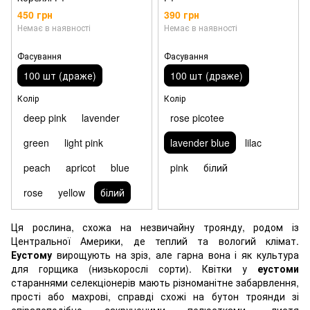
450 грн
390 грн
Немає в наявності
Немає в наявності
Фасування
Фасування
100 шт (драже)
100 шт (драже)
Колір
Колір
deep pink
lavender
rose picotee
green
light pink
lavender blue
lilac
peach
apricot
blue
pink
білий
rose
yellow
білий
Ця рослина, схожа на незвичайну троянду, родом із
Центральної Америки, де теплий та вологий клімат.
Еустому
вирощують на зріз, але гарна вона і як культура
для горщика (низькорослі сорти). Квітки у
еустоми
стараннями селекціонерів мають різноманітне забарвлення,
прості або махрові, справді схожі на бутон троянди зі
спіралеподібно закрученими пелюстками, листя