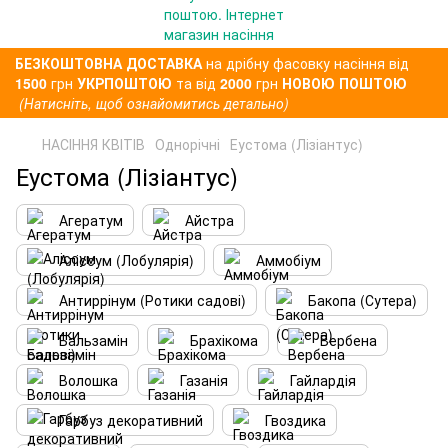
БЕЗКОШТОВНА ДОСТАВКА
на дрібну фасовку насіння від
1500
грн
УКРПОШТОЮ
та від
2000
грн
НОВОЮ ПОШТОЮ
(Натисніть, щоб ознайомитись детально)
НАСІННЯ КВІТІВ
Однорічні
Еустома (Лізіантус)
Еустома (Лізіантус)
Агератум
Айстра
Аліссум (Лобулярія)
Аммобіум
Антиррінум (Ротики садові)
Бакопа (Сутера)
Бальзамін
Брахікома
Вербена
Волошка
Газанія
Гайлардія
Гарбуз декоративний
Гвоздика