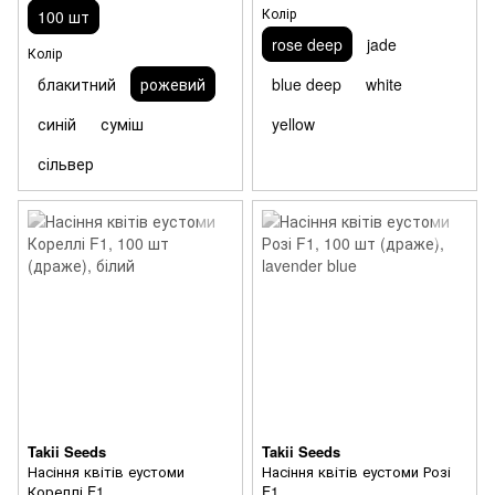
Колір
100 шт
rose deep
jade
Колір
блакитний
рожевий
blue deep
white
синій
суміш
yellow
сільвер
Takii Seeds
Takii Seeds
Насіння квітів еустоми
Насіння квітів еустоми Розі
Кореллі F1
F1