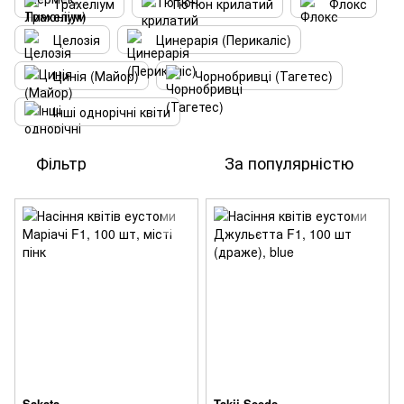
Трахеліум
Тютюн крилатий
Флокс
Целозія
Цинерарія (Перикаліс)
Цинія (Майор)
Чорнобривці (Тагетес)
Інші однорічні квіти
Фільтр
За популярністю
Sakata
Takii Seeds