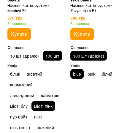
Насіння квітів еустоми
Насіння квітів еустоми
Маріачі F1
Джульєтта F1
370 грн
390 грн
В наявності
В наявності
Купити
Купити
Фасування
Фасування
10 шт (драже)
100 шт
100 шт (драже)
Колір
Колір
білий
жовтий
blue
pink
білий
карміновий
лавандовий
лайм грін
місті блу
місті пінк
пур вайт
пінк
пінк пікоті
рожевий