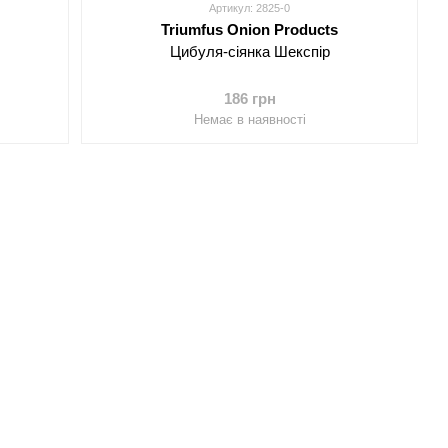
Артикул: 2825-0
Triumfus Onion Products
Цибуля-сіянка Шекспір
186 грн
Немає в наявності