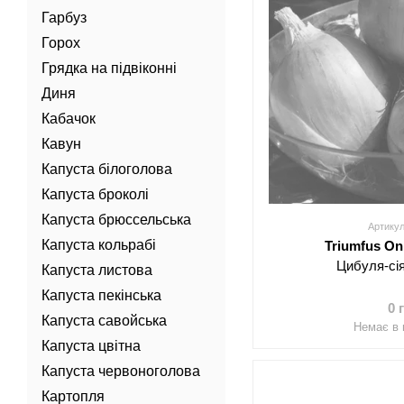
Гарбуз
Горох
Грядка на підвіконні
Диня
Кабачок
Кавун
Капуста білоголова
Капуста броколі
Капуста брюссельська
Артикул
Капуста кольрабі
Triumfus On
Цибуля-сі
Капуста листова
Капуста пекінська
0 
Капуста савойська
Немає в 
Капуста цвітна
Капуста червоноголова
Картопля