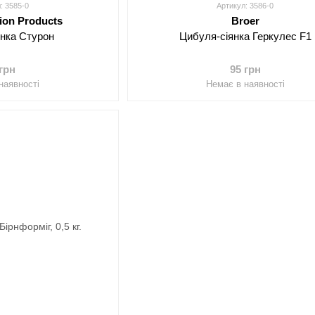
: 3585-0
Артикул: 3586-0
ion Products
Broer
янка Стурон
Цибуля-сіянка Геркулес F1
 грн
95 грн
наявності
Немає в наявності