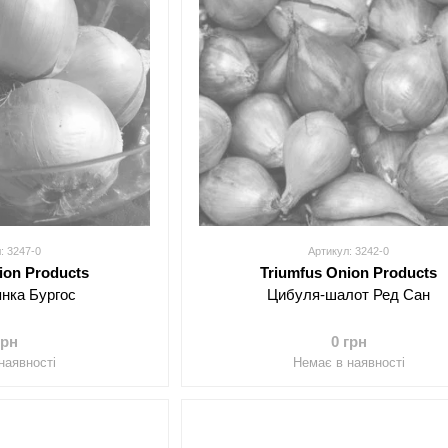
: 3247-0
Артикул: 3242-0
ion Products
Triumfus Onion Products
янка Бургос
Цибуля-шалот Ред Сан
грн
0 грн
наявності
Немає в наявності