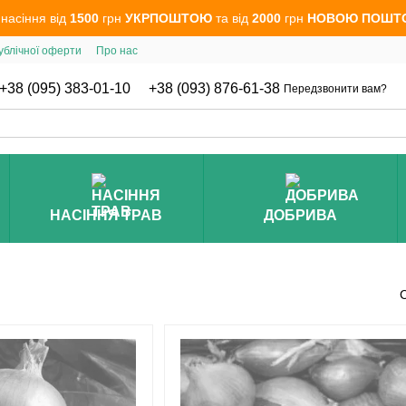
 насіння від
1500
грн
УКРПОШТОЮ
та від
2000
грн
НОВОЮ ПОШТ
ублічної оферти
Про нас
+38 (095) 383-01-10
+38 (093) 876-61-38
Передзвонити вам?
НАСІННЯ ТРАВ
ДОБРИВА