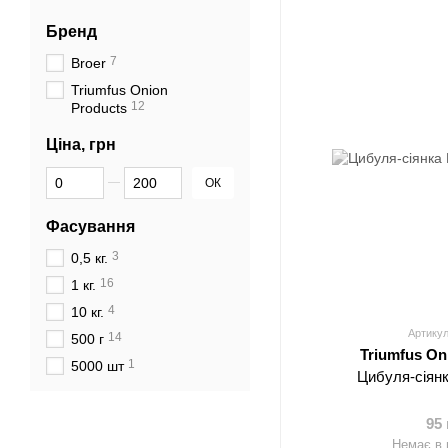
Бренд
7
Broer
Triumfus Onion
12
Products
Ціна, грн
Від Ціна, грн
До Ціна, грн
ОК
Фасування
3
0,5 кг.
16
1 кг.
4
10 кг.
Артикул
14
500 г
Triumfus On
1
5000 шт
Цибуля-сіян
95
Немає в 