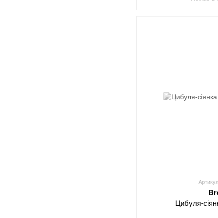
Артикул
Br
Цибуля-сіян