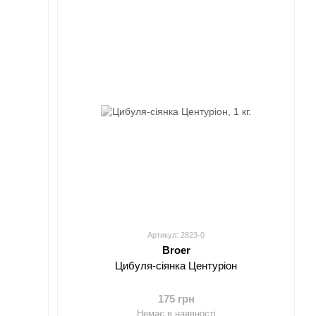
Артикул: 2823-0
Broer
Цибуля-сіянка Центуріон
175 грн
Немає в наявності