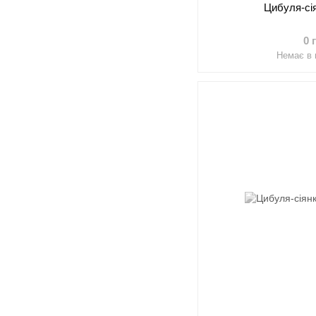
Цибуля-сі
0 
Немає в 