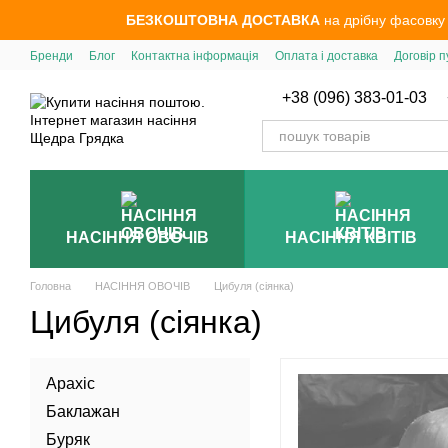
Перейти до основного контенту
БЕЗКОШТОВНА ДОСТАВКА
на дрібну фасовку
Бренди
Блог
Контактна інформація
Оплата і доставка
Договір п
+38 (096) 383-01-03
НАСІННЯ ОВОЧІВ
НАСІННЯ КВІТІВ
Головна
НАСІННЯ ОВОЧІВ
Цибуля (сіянка)
Цибуля (сіянка)
Арахіс
Баклажан
Буряк