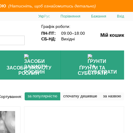
ОЮ
(Натисніть, щоб ознайомитись детально)
Порівняння
Укр
Рус
Бажання
Вхід
Графік роботи:
ПН-ПТ:
09:00–18:00
Мій кошик
СБ-НД:
Вихідні
ЗАСОБИ ЗАХИСТУ
ҐРУНТИ ТА
РОСЛИН
СУБСТРАТИ
за популярністю
спочатку дешевше
за назвою
Сортування: