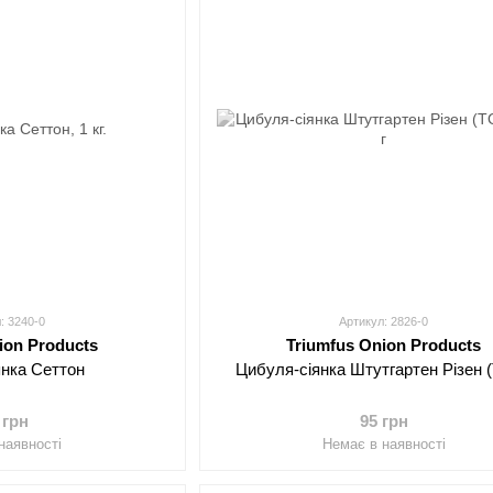
: 3240-0
Артикул: 2826-0
ion Products
Triumfus Onion Products
янка Сеттон
Цибуля-сіянка Штутгартен Різен 
 грн
95 грн
наявності
Немає в наявності