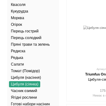
Квасоля
Кукурудза
Морква
Огірок
Перець гострий
Перець солодкий
Пряні трави та зелень
Редиска
Редька
Салати
Артикул
Томат (Помідор)
Triumfus On
Цибуля (насіння)
Цибуля-сі
Цибуля (сіянка)
175
Часник озимий
Немає в 
Ягідні рослини
Готові набори насінин