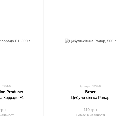
: 3584-0
Артикул: 3239-0
ion Products
Broer
ка Коррадо F1
Цибуля-сіянка Радар
 грн
110 грн
наявності
Немає в наявності