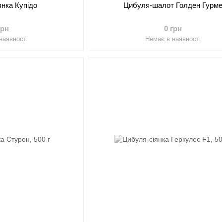
янка Купідо
Цибуля-шалот Голден Гурм
грн
0 грн
наявності
Немає в наявності