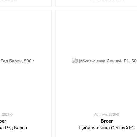
: 2829-0
Артикул: 2830-0
oer
Broer
ка Ред Барон
Цибуля-сіянка Сеншуй F1