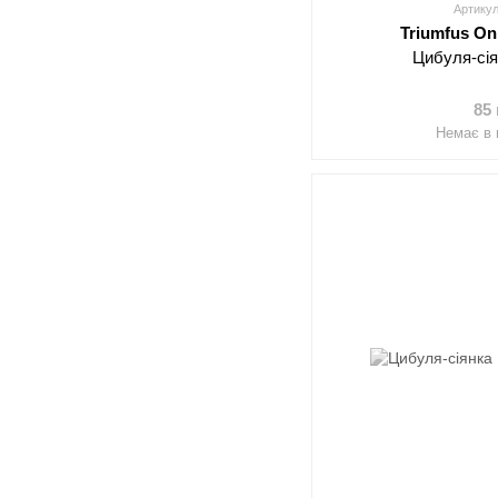
Артикул
Triumfus On
Цибуля-сі
85
Немає в 