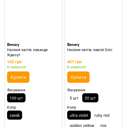
Benary
Benary
Насіння квітів лаванди
Насіння квітів левізії Еліс
Хідкоут
102 грн
407 грн
В наявності
В наявності
Купити
Купити
Фасування
Фасування
100 шт
5 шт
50 шт
Колір
Колір
синій
ultra violet
ruby red
golden yellow
mix