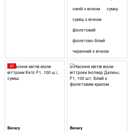
синій з вічком
суміш
суміш з вічком
фіолетовий
фіолетово-білий
червоний з вічком
ХІТ
Benary
Benary