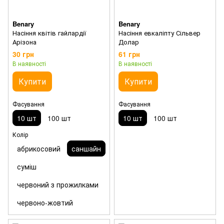
Benary
Benary
Насіння квітів гайлардії
Насіння евкаліпту Сільвер
Арізона
Долар
30 грн
61 грн
В наявності
В наявності
Купити
Купити
Фасування
Фасування
10 шт
100 шт
10 шт
100 шт
Колір
абрикосовий
саншайн
суміш
червоний з прожилками
червоно-жовтий