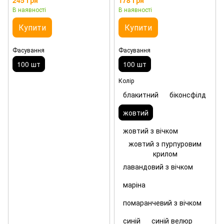
245 грн
178 грн
В наявності
В наявності
Купити
Купити
Фасування
Фасування
100 шт
100 шт
Колір
блакитний
біконсфілд
жовтий
жовтий з вічком
жовтий з пурпуровим
крилом
лавандовий з вічком
маріна
помаранчевий з вічком
синій
синій велюр