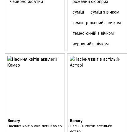
червоно-жовтий
рожевий сюрприз
суміш
суміш з вічком
темно-рожевий з вічком
темно-синій з вічком
червоний з вічком
Benary
Benary
Насіння квітів аквілегії Камео
Насіння квітів астільби
Астарі