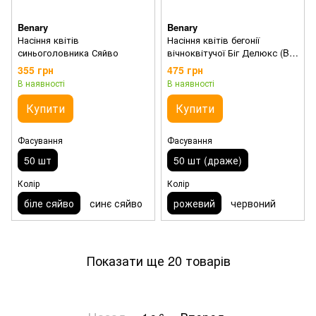
Benary
Benary
Насіння квітів
Насіння квітів бегонії
синьоголовника Сяйво
вічноквітучої Біг Делюкс (Big
DeluXXe) F1 (бронзовий лист)
355 грн
475 грн
В наявності
В наявності
Купити
Купити
Фасування
Фасування
50 шт
50 шт (драже)
Колір
Колір
біле сяйво
синє сяйво
рожевий
червоний
Показати ще 20 товарів