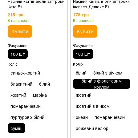
Насіння квітів віоли віттроки
Насіння квітів віоли віттроки
Кетс F1
Інспаєр Делюкс F1
215 грн
178 грн
В наявності
В наявності
Купити
Купити
Фасування
Фасування
100 шт
100 шт
Колір
Колір
синьо-жовтий
білий
білий з вічком
білий з фіолетовим
блакитний
білий
крилом
жовтий
маріна
жовтий
помаранчевий
жовтий з вічком
пурпурово-білий
океан
помаранчевий
суміш
рожевий велюр