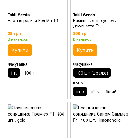
Takii Seeds
Takii Seeds
Насіння редьки Ред Міт F1
Насіння квітів еустоми
Джульєтта F1
28 грн
390 грн
В наявності
В наявності
Купити
Купити
Фасування
Фасування
1 г.
100 г.
100 шт (драже)
Колір
blue
pink
білий