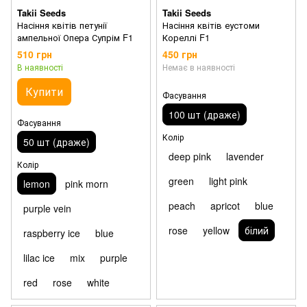
Takii Seeds
Takii Seeds
Насіння квітів петунії
Насіння квітів еустоми
ампельної Опера Супрім F1
Кореллі F1
510 грн
450 грн
В наявності
Немає в наявності
Купити
Фасування
100 шт (драже)
Фасування
Колір
50 шт (драже)
deep pink
lavender
Колір
green
light pink
lemon
pink morn
peach
apricot
blue
purple vein
rose
yellow
білий
raspberry ice
blue
lilac ice
mix
purple
red
rose
white