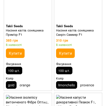
Takii Seeds
Takii Seeds
Насіння квітів соняшника
Насіння квітів соняшника
Прем'єр F1
Санріч Саммер F1
385 грн
310 грн
В наявності
В наявності
Купити
Купити
Фасування
Фасування
100 шт.
100 шт.
Колір
Колір
gold
orange
limonchello
provence