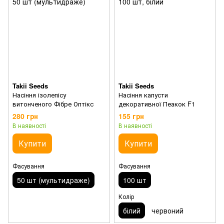
Takii Seeds
Takii Seeds
Насіння ізолепісу
Насіння капусти
витонченого Фібре Оптікс
декоративної Пеакок F1
280 грн
155 грн
В наявності
В наявності
Купити
Купити
Фасування
Фасування
50 шт (мультидраже)
100 шт
Колір
білий
червоний