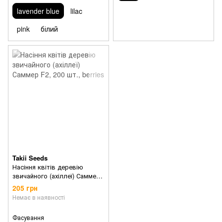
lavender blue
lilac
pink
білий
Takii Seeds
Насіння квітів деревію
звичайного (ахіллеї) Саммер
F2
205 грн
Немає в наявності
Фасування