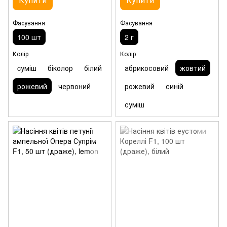
Фасування
Фасування
100 шт
2 г
Колір
Колір
cуміш
біколор
білий
абрикосовий
жовтий
рожевий
червоний
рожевий
синій
суміш