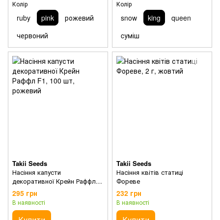
Колір
Колір
ruby
pink
рожевий
snow
king
queen
червоний
cуміш
Takii Seeds
Takii Seeds
Насіння капусти
Насіння квітів статиці
декоративної Крейн Раффл
Фореве
F1
295 грн
232 грн
В наявності
В наявності
Купити
Купити