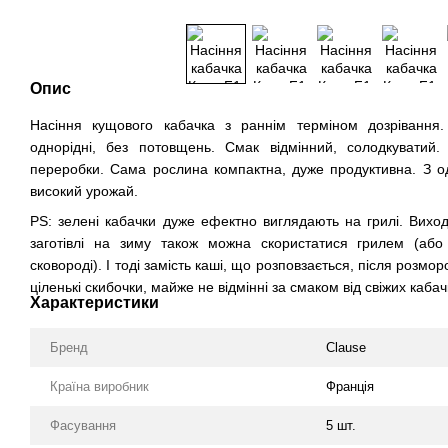
Опис
Насіння кущового кабачка з раннім терміном дозрівання.
однорідні, без потовщень. Смак відмінний, солодкуватий
переробки. Сама рослина компактна, дуже продуктивна. З о
високий урожай.
PS: зелені кабачки дуже ефектно виглядають на грилі. Вихо
заготівлі на зиму також можна скористатися грилем (або
сковороді). І тоді замість каші, що розповзається, після розмо
ціленькі скибочки, майже не відмінні за смаком від свіжих кабачк
Характеристики
Бренд
Clause
Країна виробник
Франція
Фасування
5 шт.