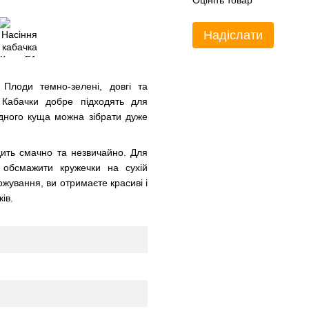
Оцініть товар
Надіслати
 Плоди темно-зелені, довгі та
. Кабачки добре підходять для
дного куща можна зібрати дуже
дить смачно та незвичайно. Для
 обсмажити кружечки на сухій
рожування, ви отримаєте красиві і
ів.