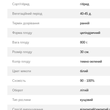
Сорт/гібрид
гібрид
Вегетаційний період
40-45 д.
Термін дозрівання
ранній
Форма плоду
циліндричний
Вага плоду
800 г.
Розмір плоду
30 см.
Колір плоду
темно-зелений
Цвет мякоти
білий
Схожість
90 - 100%
Оборот
літній
Тип рослини
кущовий
Спосіб вирощування
відкритий/закритий 