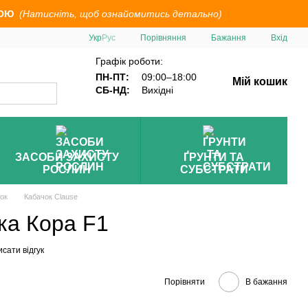
ОЮ
(Натисніть, щоб ознайомитись детально)
Порівняння
Укр
Рус
Бажання
Вхід
Графік роботи:
ПН-ПТ:
09:00–18:00
Мій кошик
СБ-НД:
Вихідні
ЗАСОБИ ЗАХИСТУ
ҐРУНТИ ТА
РОСЛИН
СУБСТРАТИ
ок
Кабачок Clause
ка Кора F1
сати відгук
Порівняти
В бажання