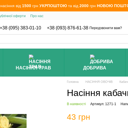
 насіння від
1500
грн
УКРПОШТОЮ
та від
2000
грн
НОВОЮ ПОШТ
ублічної оферти
Про нас
+38 (095) 383-01-10
+38 (093) 876-61-38
Передзвонити вам?
НАСІННЯ ТРАВ
ДОБРИВА
Головна
НАСІННЯ ОВОЧІВ
Кабач
Насіння кабач
В наявності
Артикул: 1271-1
Напи
43 грн