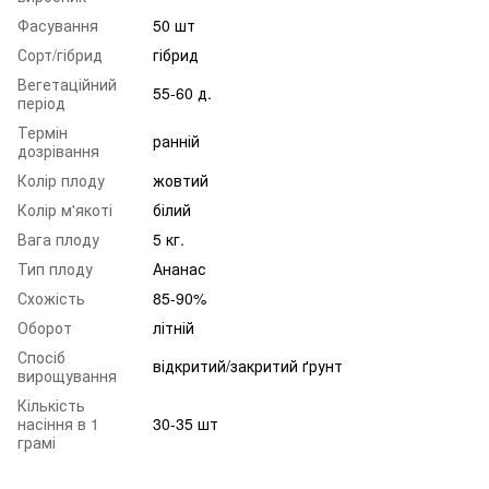
Фасування
50 шт
Сорт/гібрид
гібрид
Вегетаційний
55-60 д.
період
Термін
ранній
дозрівання
Колір плоду
жовтий
Колір м'якоті
білий
Вага плоду
5 кг.
Тип плоду
Ананас
Схожість
85-90%
Оборот
літній
Спосіб
відкритий/закритий ґрунт
вирощування
Кількість
насіння в 1
30-35 шт
грамі