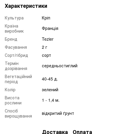
Характеристики
Культура
Кріп
Країна
Франція
виробник
Бренд
Tezier
Фасування
2 г
Сорт/гібрид
сорт
Термін
середньостиглий
дозрівання
Вегетаційний
40-45 д.
період
Колір
зелений
Висота
1 - 1,4 м.
рослини
Спосіб
відкритий ґрунт
вирощування
Доставка
Оплата