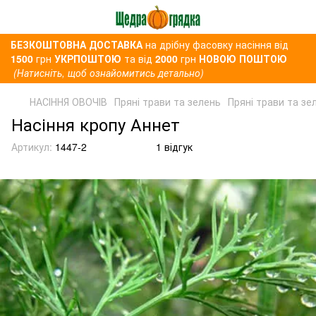
БЕЗКОШТОВНА ДОСТАВКА
на дрібну фасовку насіння від
1500
грн
УКРПОШТОЮ
та від
2000
грн
НОВОЮ ПОШТОЮ
(Натисніть, щоб ознайомитись детально)
НАСІННЯ ОВОЧІВ
Пряні трави та зелень
Пряні трави та зел
Насіння кропу Аннет
Артикул:
1447-2
1 відгук