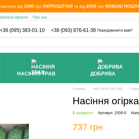
 насіння від
1500
грн
УКРПОШТОЮ
та від
2000
грн
НОВОЮ ПОШТ
ублічної оферти
Про нас
+38 (095) 383-01-10
+38 (093) 876-61-38
Передзвонити вам?
НАСІННЯ ТРАВ
ДОБРИВА
Головна
НАСІННЯ ОВОЧІВ
Огіро
Насіння огірк
В наявності
Артикул: 1509-0
Напи
737 грн