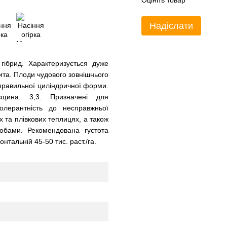
Оцініть товар
Надіслати
гібрид. Характеризується дуже
ита. Плоди чудового зовнішнього
, правильної циліндричної форми.
овщина: 3,3. Призначені для
олерантність до несправжньої
 та плівкових теплицях, а також
собами. Рекомендована густота
онтальній 45-50 тис. раст./га.