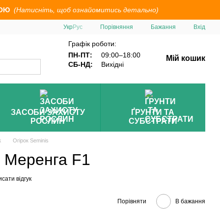
ОЮ
(Натисніть, щоб ознайомитись детально)
Порівняння
Укр
Рус
Бажання
Вхід
Графік роботи:
ПН-ПТ:
09:00–18:00
Мій кошик
СБ-НД:
Вихідні
ЗАСОБИ ЗАХИСТУ
ҐРУНТИ ТА
РОСЛИН
СУБСТРАТИ
к
Огірок Seminis
а Меренга F1
сати відгук
Порівняти
В бажання