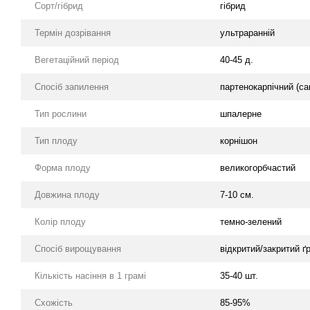
Сорт/гібрид
гібрид
Термін дозрівання
ультраранній
Вегетаційний період
40-45 д.
Спосіб запилення
партенокарпічний (с
Тип рослини
шпалерне
Тип плоду
корнішон
Форма плоду
великогорбчастий
Довжина плоду
7-10 см.
Колір плоду
темно-зелений
Спосіб вирощування
відкритий/закритий ґ
Кількість насіння в 1 грамі
35-40 шт.
Схожість
85-95%