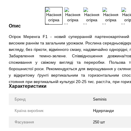
Опис
Огірок Меренга F1 - новий суперранній партенокарпічний 
високим раннім та загальним урожаєм. Рослина середньовідкр
вигляду, без гіркоти, відмінного смаку, надзвичайно однорідні
Забарвлення темно-зелене. Співвідношення довжина/т
споживання у свіжому вигляді та переробки. Польова т
борошнистої роси. Рекомендується для вирощування у скляних
у відкритому ґрунті вертикальним та горизонтальним спо
стояння при вертикальній культурі 20-25 тис. раст./га, при гориз
Характеристики
Бренд
Seminis
Країна виробник
Нідерланди
Фасування
250 шт