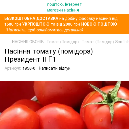
БЕЗКОШТОВНА ДОСТАВКА
на дрібну фасовку насіння від
1500
грн
УКРПОШТОЮ
та від
2000
грн
НОВОЮ ПОШТОЮ
(Натисніть, щоб ознайомитись детально)
НАСІННЯ ОВОЧІВ
Томат (Помідор)
Томат (Помідор) Semini
Насіння томату (помідора)
Президент ІІ F1
Артикул:
1958-0
Написати відгук