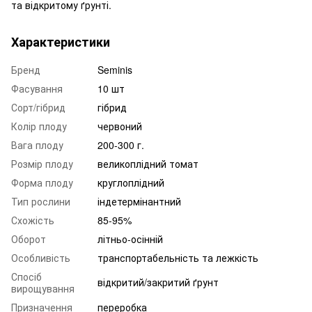
та відкритому ґрунті.
Характеристики
Бренд
Seminis
Фасування
10 шт
Сорт/гібрид
гібрид
Колір плоду
червоний
Вага плоду
200-300 г.
Розмір плоду
великоплідний томат
Форма плоду
круглоплідний
Тип рослини
індетермінантний
Схожість
85-95%
Оборот
літньо-осінній
Особливість
транспортабельність та лежкість
Спосіб
відкритий/закритий ґрунт
вирощування
Призначення
переробка