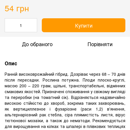
54 грн
Купити
До обраного
Порівняти
Опис
Ранній високоврожайний гібрид. Дозріває через 68 – 70 днів
після пересадки. Рослина потужна. Плоди плоско-круглі,
масою 200 – 220 грам, щільні, транспортабельні, відмінних
смакових якостей. Призначені споживання у свіжому вигляді
та переробки (на томатний сік). Відрізняється надзвичайно
високою стійкістю до хвороб, зокрема таких захворювань,
як вертициллезное і фузаріозне (раси 1,2) в'янення,
альтернаріозний рак стебла, сіра плямистість листя, вірус
тютюнової мозаїки, а також до нематоди. Рекомендується
для вирощування на кілках та шпалері в плівкових теплицях