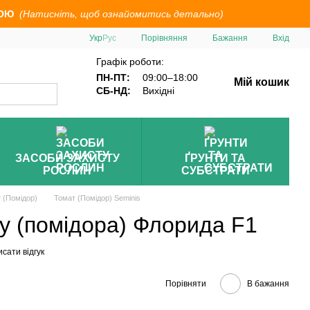
ОЮ
(Натисніть, щоб ознайомитись детально)
Порівняння
Укр
Рус
Бажання
Вхід
Графік роботи:
ПН-ПТ:
09:00–18:00
Мій кошик
СБ-НД:
Вихідні
ЗАСОБИ ЗАХИСТУ
ҐРУНТИ ТА
РОСЛИН
СУБСТРАТИ
 (Помідор)
Томат (Помідор) Seminis
у (помідора) Флорида F1
сати відгук
Порівняти
В бажання