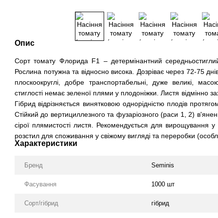
Опис
Сорт томату Флорида F1 – детермінантний середньостиглий
Рослина потужна та відносно висока. Дозріває через 72-75 дні
плоскоокруглі, добре транспортабельні, дуже великі, масою
стиглості немає зеленої плями у плодоніжки. Листя відмінно за
Гібрид відрізняється винятковою однорідністю плодів протяг
Стійкий до вертициллезного та фузаріозного (раси 1, 2) в'янен
сірої плямистості листя. Рекомендується для вирощування у в
розстил для споживання у свіжому вигляді та переробки (особли
Характеристики
Бренд
Seminis
Фасування
1000 шт
Сорт/гібрид
гібрид