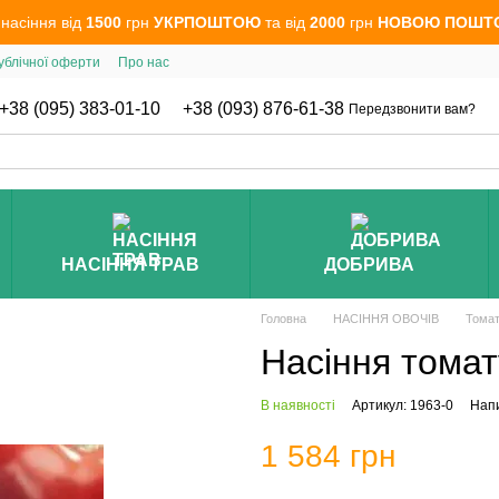
 насіння від
1500
грн
УКРПОШТОЮ
та від
2000
грн
НОВОЮ ПОШТ
ублічної оферти
Про нас
+38 (095) 383-01-10
+38 (093) 876-61-38
Передзвонити вам?
НАСІННЯ ТРАВ
ДОБРИВА
Головна
НАСІННЯ ОВОЧІВ
Томат
Насіння томат
В наявності
Артикул: 1963-0
Напи
1 584 грн