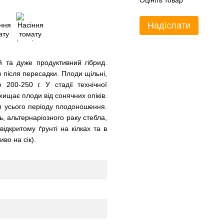
Оцініть товар
Надіслати
 та дуже продуктивний гібрид.
в після пересадки. Плоди щільні,
 200-250 г. У стадії технічної
хищає плоди від сонячних опіків.
ом усього періоду плодоношення.
ь, альтернаріозного раку стебла,
ідкритому ґрунті на кілках та в
во на сік).