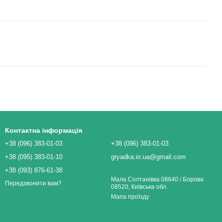
Контактна інформація
+38 (096) 383-01-03
+38 (096) 383-01-03
+38 (095) 383-01-10
gryadka.in.ua@gmail.com
+38 (093) 876-61-38
Мала Солтанівка 08640 / Борова
Передзвонити вам?
08520, Київська обл.
Мапа проїзду