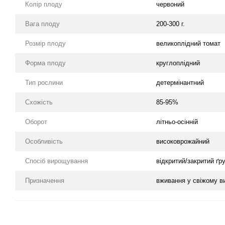
Колір плоду
червоний
Вага плоду
200-300 г.
Розмір плоду
великоплідний томат
Форма плоду
круглоплідний
Тип рослини
детермінантний
Схожість
85-95%
Оборот
літньо-осінній
Особливість
високоврожайний
Спосіб вирощування
відкритий/закритий ґр
Призначення
вживання у свіжому в