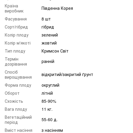
Країна
Південна Корея
виробник
Фасування
8 шт
Сорт/гібрид
гібрид
Колір плоду
зелений
Колір м'якоті
жовтий
Тип плоду
Кримсон Світ
Термін
ранній
дозрівання
Спосіб
відкритий/закритий ґрунт
вирощування
Форма плоду
округлий
Оборот
літній
Схожість
85-90%
Вага плоду
11 кг.
Вегетаційний
55-60 д.
період
Вміст насіння
з насінням