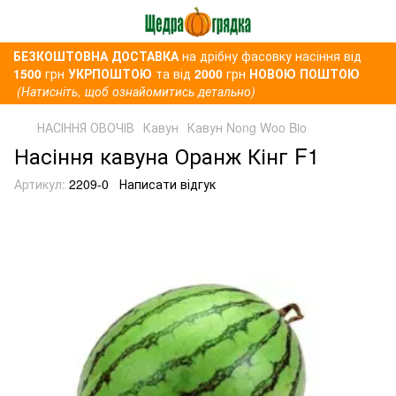
БЕЗКОШТОВНА ДОСТАВКА
на дрібну фасовку насіння від
1500
грн
УКРПОШТОЮ
та від
2000
грн
НОВОЮ ПОШТОЮ
(Натисніть, щоб ознайомитись детально)
НАСІННЯ ОВОЧІВ
Кавун
Кавун Nong Woo Bio
Насіння кавуна Оранж Кінг F1
Артикул:
2209-0
Написати відгук